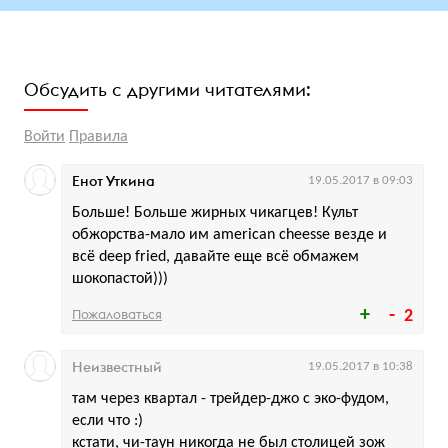
Обсудить с другими читателями:
Войти
Правила
Енот Уткина
19.05.2017 в 09:03
Больше! Больше жирных чикагцев! Культ
обжорства-мало им american cheesse везде и
всё deep fried, давайте еще всё обмажем
шокопастой)))
Пожаловаться
2
Неизвестный
19.05.2017 в 10:38
там через квартал - трейдер-джо с эко-фудом,
если что :)
кстати, чи-таун никогда не был столицей зож