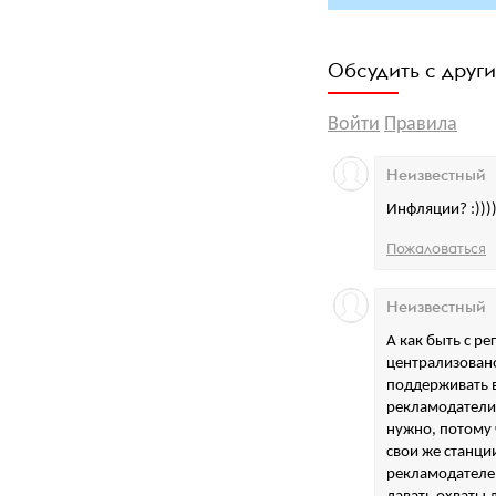
Обсудить с друг
Войти
Правила
Неизвестный
Инфляции? :))))
Пожаловаться
Неизвестный
А как быть с р
централизовано
поддерживать в
рекламодатели, 
нужно, потому 
свои же станци
рекламодателе