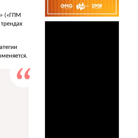
о» («ГПМ
 трендах
атегии
оменяется.