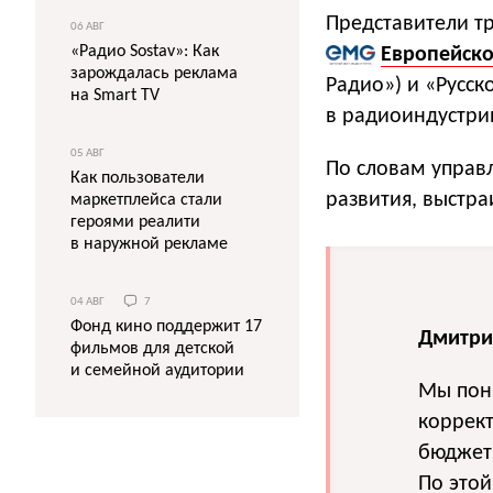
Представители т
06 АВГ
«Радио Sostav»: Как
Европейск
зарождалась реклама
Радио») и «Русс
на Smart TV
в радиоиндустри
05 АВГ
По словам управ
Как пользователи
развития, выстр
маркетплейса стали
героями реалити
в наружной рекламе
04 АВГ
7
Фонд кино поддержит 17
Дмитри
фильмов для детской
и семейной аудитории
Мы пон
коррект
бюджет
По этой