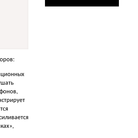
оров:
иционных
ушать
фонов,
нстрирует
тся
силивается
ках»,