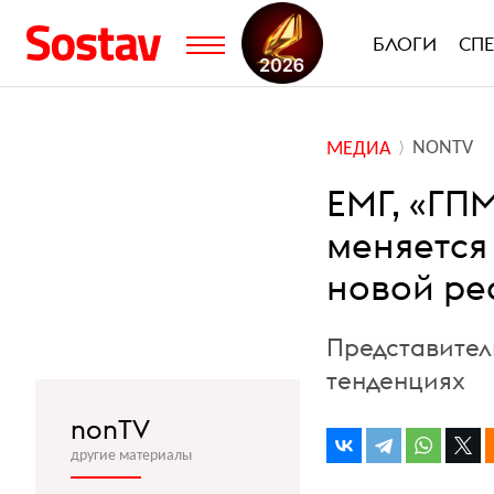
БЛОГИ
СП
NONTV
МЕДИА
ЕМГ, «ГПМ
меняется
новой ре
Представител
тенденциях
nonTV
другие материалы