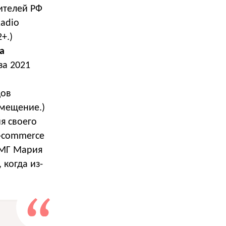
ителей РФ
adio
+.)
а
а 2021
дов
змещение.)
я своего
e-commerce
ЕМГ Мария
 когда из-