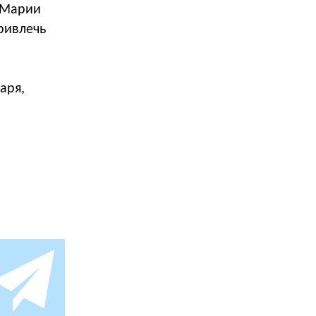
 Марии
ривлечь
аря,