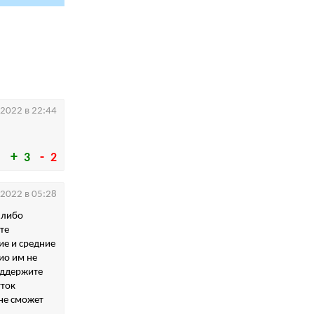
.2022 в 22:44
3
2
.2022 в 05:28
 либо
те
ие и средние
дио им не
оддержите
тток
не сможет