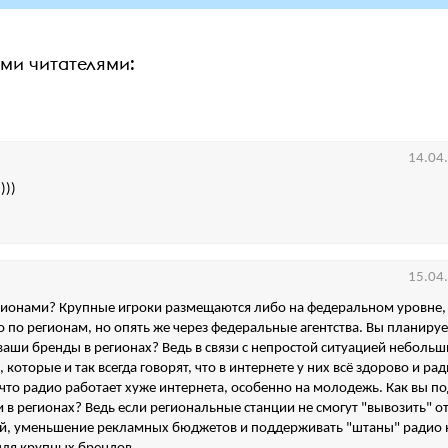
ими читателями:
14.04
)))
15.04
егионами? Крупные игроки размещаются либо на федеральном уровне,
 по регионам, но опять же через федеральные агентства. Вы планируе
аши бренды в регионах? Ведь в связи с непростой ситуацией небольш
которые и так всегда говорят, что в интернете у них всё здорово и ра
что радио работает хуже интернета, особенно на молодежь. Как вы п
и в регионах? Ведь если региональные станции не смогут "вывозить" о
й, уменьшение рекламных бюджетов и поддерживать "штаны" радио 