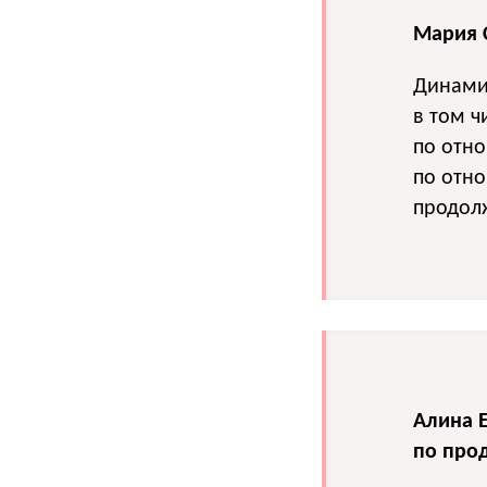
Мария 
Динамик
в том ч
по отно
по отн
продол
Алина 
по про