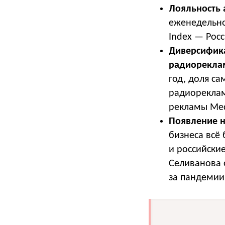
Лояльность 
еженедельно
Index — Росс
Диверсифика
радиорекла
год, доля с
радиореклам
рекламы Medi
Появление н
бизнеса всё
и российски
Селиванова о
за пандемии