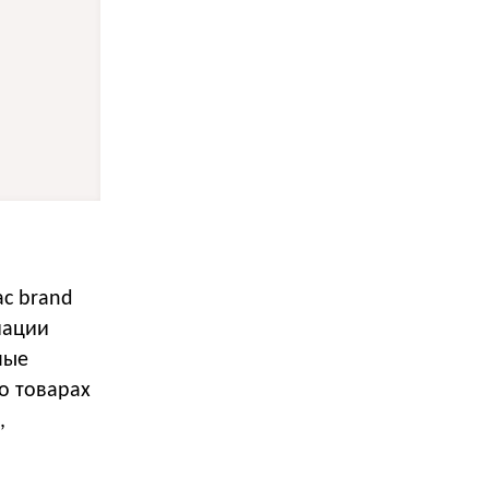
ас brand
иации
ные
о товарах
,