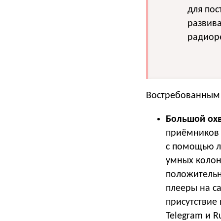
для пос
развива
радиор
Востребованным 
Большой охв
приёмников 
с помощью л
умных колон
положительн
плееры на с
присутствие
Telegram и R