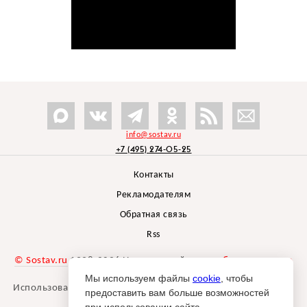
info@sostav.ru
+7 (495) 274-05-25
Контакты
Рекламодателям
Обратная связь
Rss
© Sostav.ru
1998-2026 Независимый проект
брендингового
агентства Depot
Мы используем файлы
cookie
, чтобы
Использование материалов Sostav.ru допустимо только при
предоставить вам больше возможностей
указании источника.