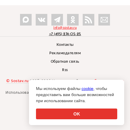
info@sostav.ru
+7 (495) 274-05-25
Контакты
Рекламодателям
Обратная связь
Rss
© Sostav.ru
1998-2026 Независимый проект
брендингового
агентства Depot
Мы используем файлы
cookie
, чтобы
Использование материалов Sostav.ru допустимо только при
предоставить вам больше возможностей
указании источника.
при использовании сайта.
Дизайн сайта -
Liqium
.
18+
OK