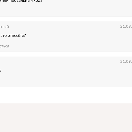
ce или провальный ход?
тный
21.09
 это отнесёте?
аться
21.09
а