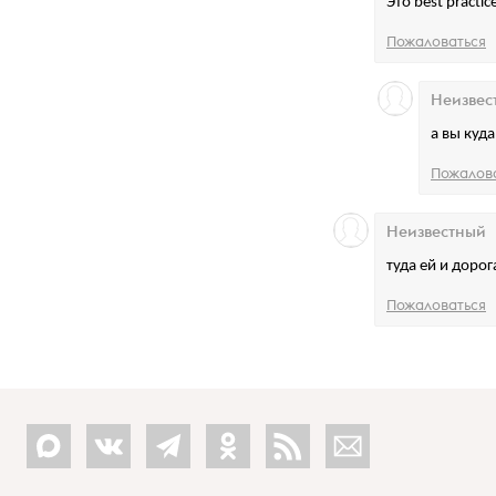
Это best practi
Пожаловаться
Неизвес
а вы куда
Пожалов
Неизвестный
туда ей и дорог
Пожаловаться