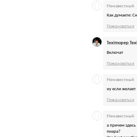
Неизвестный
Как думаете: С
Пожаловаться
Teximopep Te
Включат
Пожаловаться
Неизвестный
ну если желает 
Пожаловаться
Неизвестный
а причем здесь
пиара?