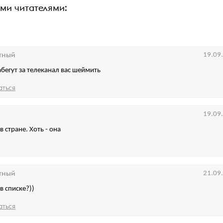
ими читателями:
тный
19.09
абегут за телеканал вас шеймить
аться
19.09
 стране. Хоть - она
тный
21.09
в списке?))
аться