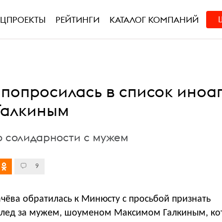
ЕЦПРОЕКТЫ
РЕЙТИНГИ
КАТАЛОГ КОМПАНИЙ
 попросилась в список иноа
 Галкиным
о солидарности с мужем
9
чёва обратилась к Минюсту c просьбой признать
след за мужем, шоуменом Максимом Галкиным, ко