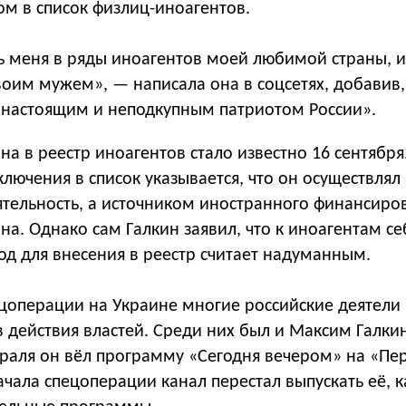
ом в список физлиц-иноагентов.
ь меня в ряды иноагентов моей любимой страны, 
воим мужем», — написала она в соцсетях, добавив,
 «настоящим и неподкупным патриотом России».
на в реестр иноагентов стало известно 16 сентября
лючения в список указывается, что он осуществлял
ятельность, а источником иностранного финансиро
на. Однако сам Галкин заявил, что к иноагентам се
вод для внесения в реестр считает надуманным.
ецоперации на Украине многие российские деятели 
 действия властей. Среди них был и Максим Галкин
раля он вёл программу «Сегодня вечером» на «Пе
ачала спецоперации канал перестал выпускать её, к