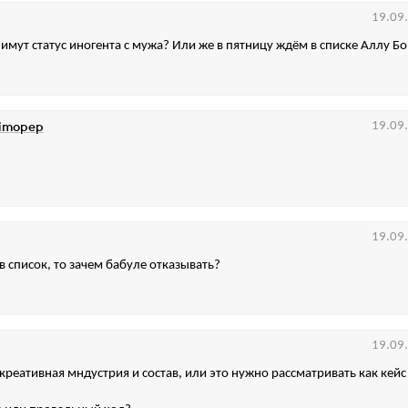
19.09
нимут статус иногента с мужа? Или же в пятницу ждём в списке Аллу Б
ximopep
19.09
19.09
в список, то зачем бабуле отказывать?
19.09
 креативная мндустрия и состав, или это нужно рассматривать как кейс