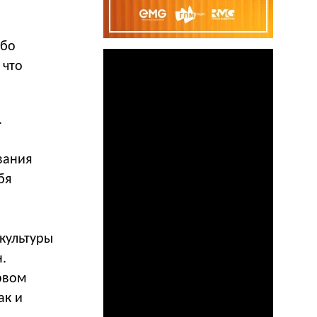
ибо
 что
.
вания
бя
культуры
.
рвом
ак и