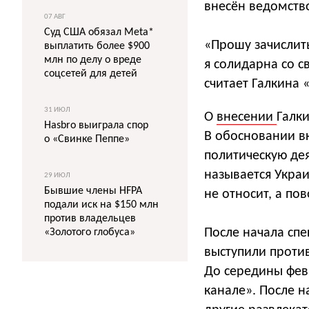
внесён ведомств
07 АВГ
Суд США обязал Meta*
«Прошу зачислит
выплатить более $900
млн по делу о вреде
я солидарна со с
соцсетей для детей
считает Галкина
31 ИЮЛ
О
внесении
Галки
Hasbro выиграла спор
В обосновании вк
о «Свинке Пеппе»
политическую де
называется Украи
29 ИЮЛ
Бывшие члены HFPA
не относит, а по
подали иск на $150 млн
против владельцев
После начала сп
«Золотого глобуса»
выступили против
До середины фев
канале». После н