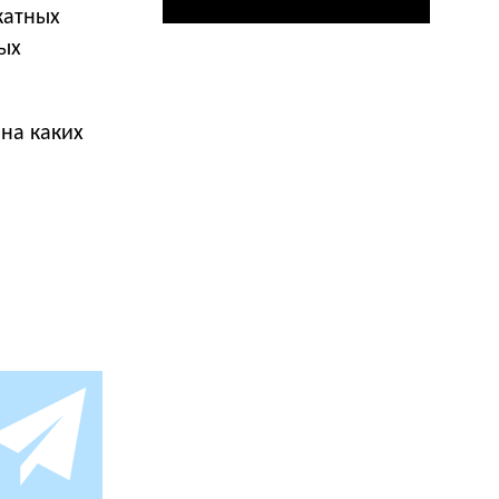
катных
ых
 на каких