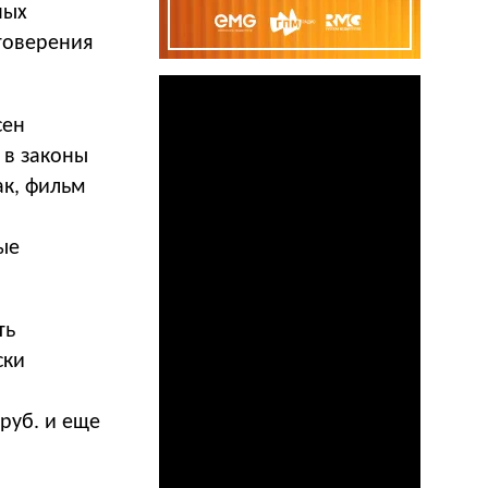
ных
товерения
сен
 в законы
ак, фильм
ые
ть
ски
руб. и еще