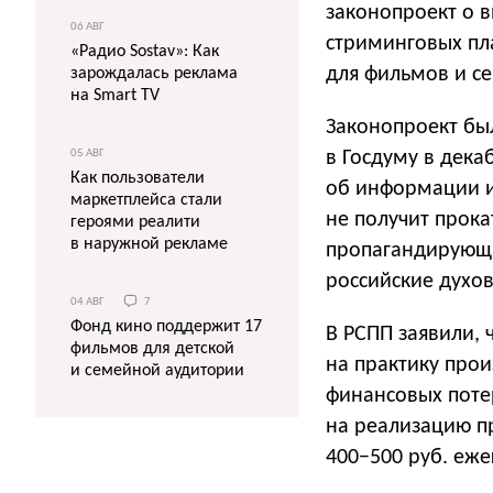
законопроект о 
06 АВГ
стриминговых пл
«Радио Sostav»: Как
для фильмов и с
зарождалась реклама
на Smart TV
Законопроект был
05 АВГ
в Госдуму в дека
Как пользователи
об информации и
маркетплейса стали
не получит прока
героями реалити
в наружной рекламе
пропагандирующ
российские духо
04 АВГ
7
Фонд кино поддержит 17
В РСПП заявили, 
фильмов для детской
на практику прои
и семейной аудитории
финансовых поте
на реализацию п
400−500 руб. еже