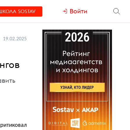
Войти
ШКОЛА
SOSTAV
19.02.2025
нгов
авить
критиковал