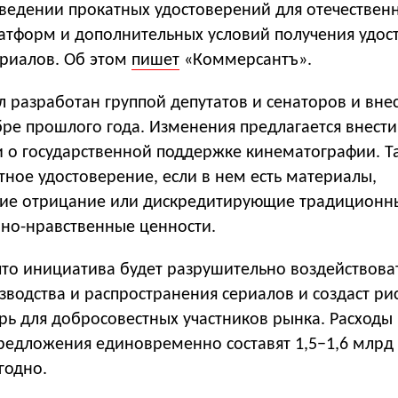
введении прокатных удостоверений для отечествен
атформ и дополнительных условий получения удос
ериалов. Об этом
пишет
«Коммерсантъ».
 разработан группой депутатов и сенаторов и вне
бре прошлого года. Изменения предлагается внести
 о государственной поддержке кинематографии. Т
тное удостоверение, если в нем есть материалы,
ие отрицание или дискредитирующие традиционн
вно-нравственные ценности.
что инициатива будет разрушительно воздействова
зводства и распространения сериалов и создаст ри
рь для добросовестных участников рынка. Расходы
редложения единовременно составят 1,5−1,6 млрд 
годно.