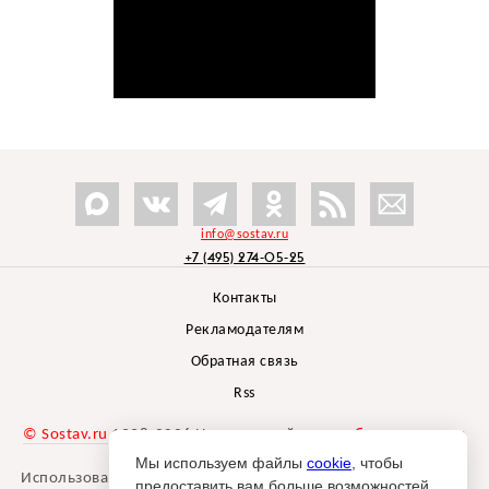
info@sostav.ru
+7 (495) 274-05-25
Контакты
Рекламодателям
Обратная связь
Rss
© Sostav.ru
1998-2026 Независимый проект
брендингового
агентства Depot
Мы используем файлы
cookie
, чтобы
Использование материалов Sostav.ru допустимо только при
предоставить вам больше возможностей