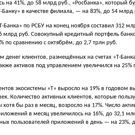
сь на 41%, до 58 млрд руб., «Росбанка», который б
-Банку» в качестве филиала, — на 83%, до 54 млрд 
-Банка» по РСБУ на конец ноября составил 312 млр
6 млрд руб. Совокупный кредитный портфель банк
2% по сравнению с октябрём, до 2,7 трлн руб.
 денег клиентов, размещённых на счетах «Т-Банк
также активов под управлением увеличился на 25% г
ентов экосистемы «Т» выросло на 19% в годовом 
век. Количество активных клиентов, которые польз
 хотя бы раз в месяц, возросло на 17%. Число акт
иложений в месяц увеличилось на 16%, до 32,1 млн
ных пользователей приложений в день — на 23%, д