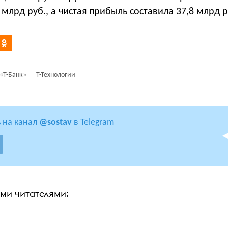
 млрд руб., а чистая прибыль составила 37,8 млрд р
«Т-Банк»
Т-Технологии
 на канал
@sostav
в Telegram
ими читателями: