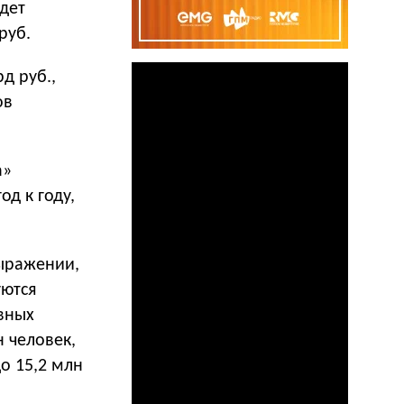
удет
руб.
д руб.,
ов
а»
од к году,
выражении,
уются
ивных
 человек,
о 15,2 млн