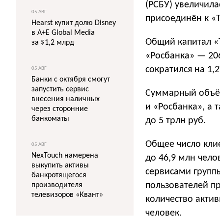
(РСБУ) увеличила
05 АВГ
присоединён к «Т
Hearst купит долю Disney
в A+E Global Media
Общий капитал «Т
за $1,2 млрд
«Росбанка» — 20
сократился на 1,
05 АВГ
Банки с октября смогут
запустить сервис
Суммарный объём
внесения наличных
и «Росбанка», а 
через сторонние
банкоматы
до 5 трлн руб.
Общее число кли
05 АВГ
NexTouch намерена
до 46,9 млн чело
выкупить активы
сервисами группы
банкротящегося
пользователей пр
производителя
телевизоров «Квант»
количество актив
человек.