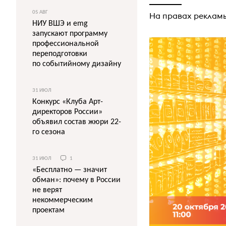
05 АВГ
На правах реклам
НИУ ВШЭ и emg
запускают программу
профессиональной
переподготовки
по событийному дизайну
31 ИЮЛ
Конкурс «Клуба Арт-
директоров России»
объявил состав жюри 22-
го сезона
31 ИЮЛ
1
«Бесплатно — значит
обман»: почему в России
не верят
некоммерческим
проектам