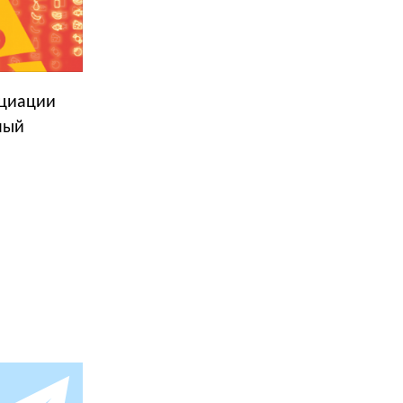
оциации
ный