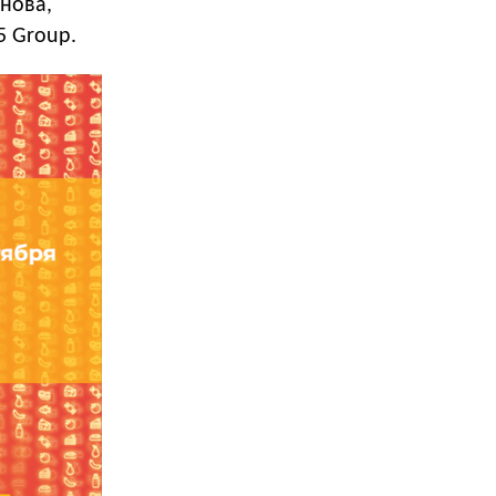
анова,
5 Group.