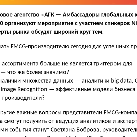
овое агентство «АГК — Амбассадоры глобальных
00 организуют мероприятие с участием спикеров Ni
ерты рынка обсудят широкий круг тем.
нать FMCG-производителю сегодня для успешных п
 ассортимента больше не является триггером для
 — что же более значимо?
наличии множества данных — аналитики big data, 
и Image Recognition — эффективные модели бизнеса
т производители?
 другие важные вопросы представители FMCG-комп
а смогут получить от ведущих аналитиков и экспер
ми события станут Светлана Боброва, руководител