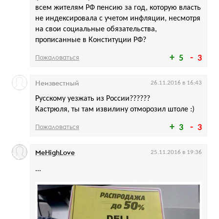
всем жителям РФ пенсию за год, которую власть
не индексировала с учетом инфляции, несмотря
на свои социальные обязательства,
прописанные в Конституции РФ?
Пожаловаться
5
3
Неизвестный
26.11.2016 в 16:43
Русскому уезжать из России??????
Кастрюля, ты там извилину отморозил штоле :)
Пожаловаться
3
3
MeHighLove
25.11.2016 в 19:36
...