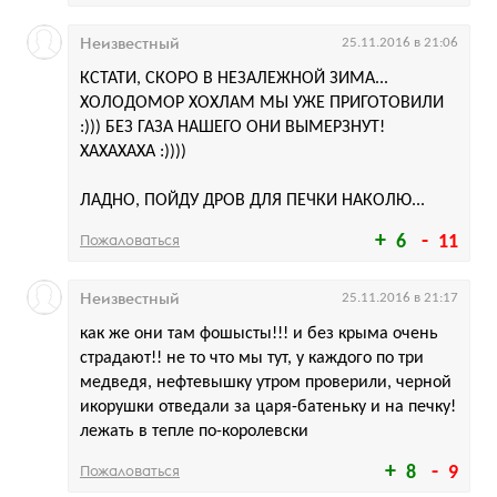
Неизвестный
25.11.2016 в 21:06
КСТАТИ, СКОРО В НЕЗАЛЕЖНОЙ ЗИМА...
ХОЛОДОМОР ХОХЛАМ МЫ УЖЕ ПРИГОТОВИЛИ
:))) БЕЗ ГАЗА НАШЕГО ОНИ ВЫМЕРЗНУТ!
ХАХАХАХА :))))
ЛАДНО, ПОЙДУ ДРОВ ДЛЯ ПЕЧКИ НАКОЛЮ...
Пожаловаться
6
11
Неизвестный
25.11.2016 в 21:17
как же они там фошысты!!! и без крыма очень
страдают!! не то что мы тут, у каждого по три
медведя, нефтевышку утром проверили, черной
икорушки отведали за царя-батеньку и на печку!
лежать в тепле по-королевски
Пожаловаться
8
9