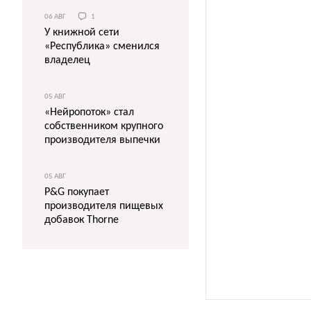
06 АВГ
1
У книжной сети
«Республика» сменился
владелец
05 АВГ
«Нейропоток» стал
собственником крупного
производителя выпечки
05 АВГ
P&G покупает
производителя пищевых
добавок Thorne