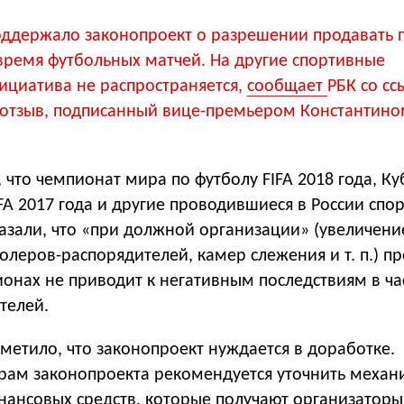
оддержало законопроект о разрешении продавать 
время футбольных матчей. На другие спортивные
ициатива не распространяется,
сообщает
РБК со сс
отзыв, подписанный вице-премьером Константино
, что чемпионат мира по футболу FIFA 2018 года, Ку
A 2017 года и другие проводившиеся в России спо
азали, что «при должной организации» (увеличени
ролеров-распорядителей, камер слежения
и т. п.
) п
ионах не приводит к негативным последствиям в ча
телей.
метило, что законопроект нуждается в доработке.
торам законопроекта рекомендуется уточнить меха
нансовых средств, которые получают организаторы