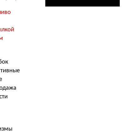
пиво
ылкой
м
бок
ртивные
е
родажа
сти
низмы