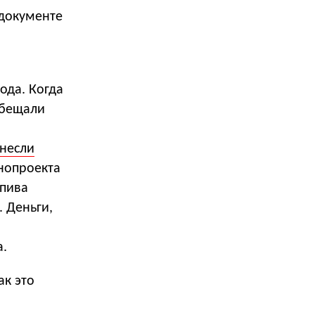
 документе
ода. Когда
обещали
несли
онопроекта
пива
 Деньги,
а.
ак это