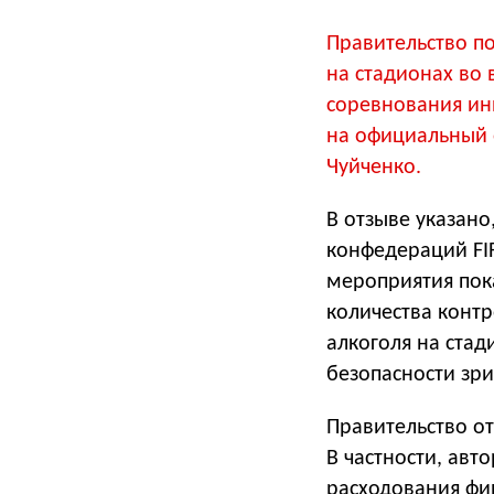
Правительство п
на стадионах во 
соревнования ин
на официальный 
Чуйченко.
В отзыве указано
конфедераций FIF
мероприятия пок
количества конт
алкоголя на стад
безопасности зри
Правительство от
В частности, ав
расходования фи