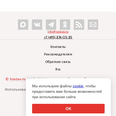
info@sostav.ru
+7 (495) 274-05-25
Контакты
Рекламодателям
Обратная связь
Rss
© Sostav.ru
1998-2026 Независимый проект
брендингового
агентства Depot
Мы используем файлы
cookie
, чтобы
Использование материалов Sostav.ru допустимо только при
предоставить вам больше возможностей
указании источника.
при использовании сайта.
Дизайн сайта -
Liqium
.
18+
OK