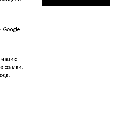
ь модели
и Google
ормацию
е ссылки.
ода.