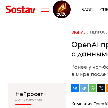
БЛОГИ
СП
НЕЙРОСЕ
DIGITAL
OpenAI п
с данным
Ранее у чат-
в мире после 
Нейросети
другие материалы
Компания OpenAI