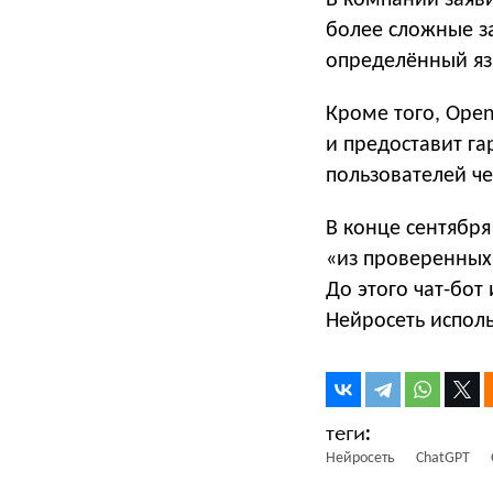
В компании заяви
более сложные з
определённый яз
Кроме того, Open
и предоставит г
пользователей че
В конце сентябр
«из проверенных 
До этого чат-бот
Нейросеть исполь
Нейросеть
ChatGPT