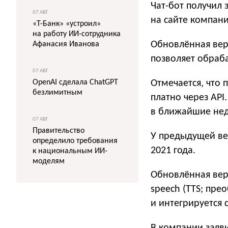
Чат-бот получил 
07 АВГ
на сайте компани
«Т-Банк» «устроил»
на работу ИИ-сотрудника
Обновлённая вер
Афанасия Иванова
позволяет обраба
07 АВГ
OpenAI сделала ChatGPT
Отмечается, что 
безлимитным
платно через AP
в ближайшие нед
07 АВГ
Правительство
У предыдущей ве
определило требования
2021 года.
к национальным ИИ-
моделям
Обновлённая верс
speech (TTS; пре
и интегрируется с