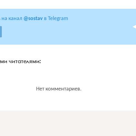
 на канал
@sostav
в Telegram
ими читателями:
Нет комментариев.