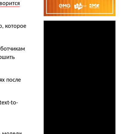
ворится
о, которое
аботчикам
ершить
ях после
ext-to-