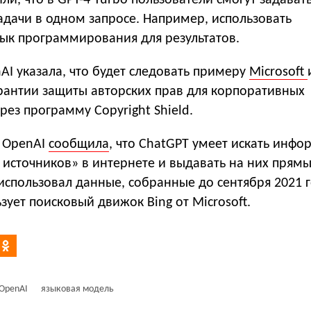
ли, что в GPT-4 Turbo пользователи смогут задават
адачи в одном запросе. Например, использовать
ык программирования для результатов.
AI указала, что будет следовать примеру
Microsoft
арантии защиты авторских прав для корпоративных
рез программу Copyright Shield.
я OpenAI
сообщила
, что ChatGPT умеет искать инф
источников» в интернете и выдавать на них прямы
 использовал данные, собранные до сентября 2021 г
зует поисковый движок Bing от Microsoft.
OpenAI
языковая модель