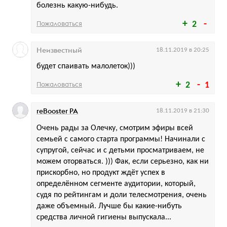
болезнь какую-нибудь.
Пожаловаться
2
Неизвестный
18.11.2019 в 20:25
будет спаивать малолеток)))
Пожаловаться
2
1
reBooster РА
18.11.2019 в 21:30
Очень рады за Олечку, смотрим эфиры всей
семьей с самого старта программы! Начинали с
супругой, сейчас и с детьми просматриваем, не
можем оторваться. ))) Фак, если серьезно, как ни
прискорбно, но продукт ждёт успех в
определённом сегменте аудитории, который,
судя по рейтингам и доли телесмотрения, очень
даже объемный. Лучше бы какие-нибуть
средства личной гигиены выпускала...