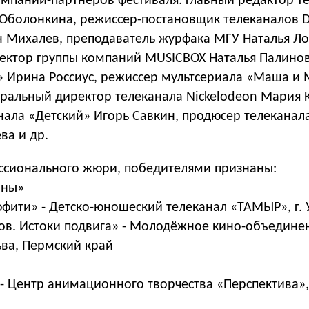
омпаний-партнеров фестиваля: главный редактор т
 Оболонкина, режиссер-постановщик телеканалов D
н Михалев, преподаватель журфака МГУ Наталья Л
ектор группы компаний MUSICBOX Наталья Палинов
» Ирина Россиус, режиссер мультсериала «Маша и
еральный директор телеканала Nickelodeon Мария 
нала «Детский» Игорь Савкин, продюсер телеканал
ва и др.
ссионального жюри, победителями признаны:
аны»
ффити» - Детско-юношеский телеканал «ТАМЫР», г. 
ков. Истоки подвига» - Молодёжное кино-объедине
сьва, Пермский край
e - Центр анимационного творчества «Перспектива», 