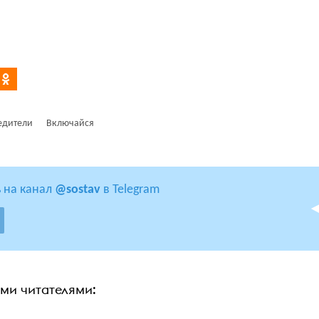
едители
Включайся
 на канал
@sostav
в Telegram
ими читателями: