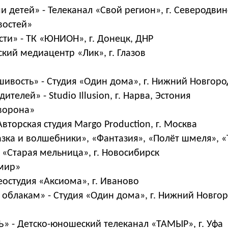
ми детей» - Телеканал «Свой регион», г. Северодвин
востей»
сти» - ТК «ЮНИОН», г. Донецк, ДНР
ский медиацентр «Лик», г. Глазов
шивость» - Студия «Один дома», г. Нижний Новгоро
дителей» - Studio Illusion, г. Нарва, Эстония
ворона»
Авторская студия Margo Production, г. Москва
азка и волшебники», «Фантазия», «Полёт шмеля», «
«Старая мельница», г. Новосибирск
мир»
деостудия «Аксиома», г. Иваново
к облакам» - Студия «Один дома», г. Нижний Новго
Ь» - Детско-юношеский телеканал «ТАМЫР», г. Уфа