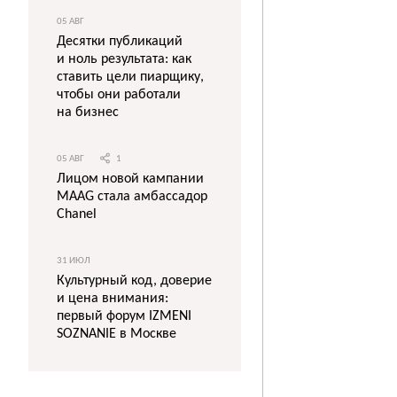
05 АВГ
Десятки публикаций
и ноль результата: как
ставить цели пиарщику,
чтобы они работали
на бизнес
05 АВГ
1
Лицом новой кампании
MAAG стала амбассадор
Chanel
31 ИЮЛ
Культурный код, доверие
и цена внимания:
первый форум IZMENI
SOZNANIE в Москве