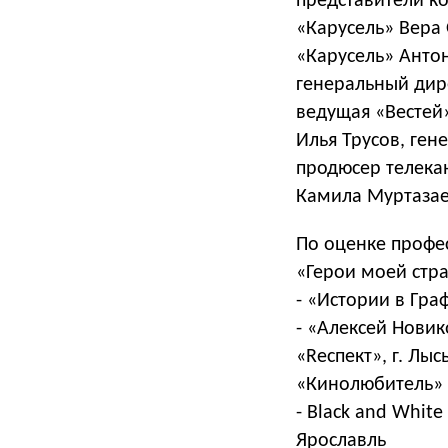
представители к
«Карусель» Вера
«Карусель» Анто
генеральный дир
ведущая «Вестей
Илья Трусов, ген
продюсер телека
Камила Муртазае
По оценке профе
«Герои моей стр
- «Истории в Гра
- «Алексей Нови
«Reспект», г. Лы
«Кинолюбитель»
- Black and Whit
Ярославль