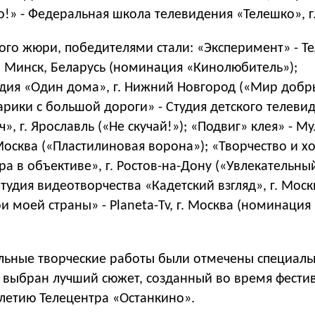
о!» - Федеральная школа телевидения «Телешко», г
го жюри, победителями стали: «Эксперимент» - Те
. Минск, Беларусь (номинация «Кинолюбитель»);
дия «Один дома», г. Нижний Новгород («Мир добр
арики с большой дороги» - Студия детского телеви
», г. Ярославль («Не скучай!»); «Подвиг» клея» - М
Москва («Пластилиновая ворона»); «Творчество и хо
а в объективе», г. Ростов-на-Дону («Увлекательны
Студия видеотворчества «Кадетский взгляд», г. Моск
ои моей страны» - Planeta-Tv, г. Москва (номинация
ельные творческие работы были отмечены специал
е выбран лучший сюжет, созданный во время фести
летию Телецентра «Останкино».