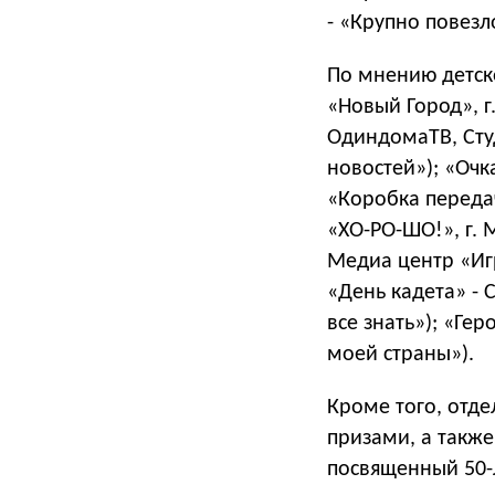
- «Крупно повезл
По мнению детско
«Новый Город», г
ОдиндомаТВ, Сту
новостей»); «Очк
«Коробка передач
«ХО-РО-ШО!», г. 
Медиа центр «Игр
«День кадета» - 
все знать»); «Гер
моей страны»).
Кроме того, отд
призами, а такж
посвященный 50-