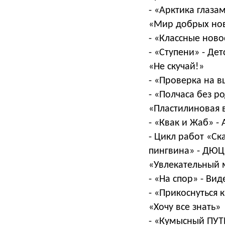
- «Арктика глаза
«Мир добрых но
- «Классные ново
- «Ступени» - Дет
«Не скучай!»
- «Проверка на в
- «Полчаса без ро
«Пластилиновая 
- «Квак и Жаб» - 
- Цикл работ «Ск
пингвина» - ДЮЦ 
«Увлекательный 
- «На спор» - Ви
- «Прикоснуться 
«Хочу все знать»
- «Кумысный ПУТ