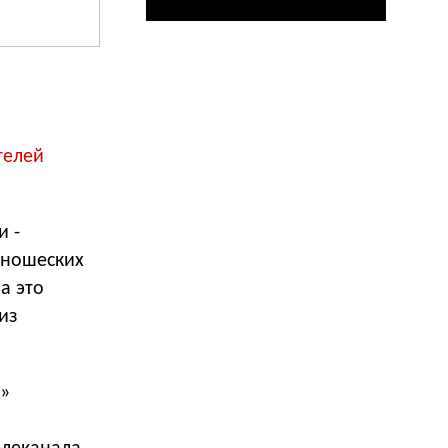
телей
и -
юношеских
а это
из
о»