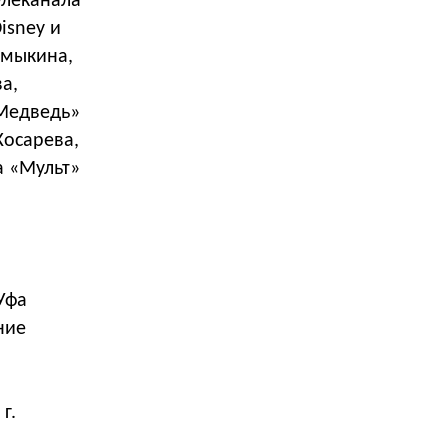
елеканала
isney и
омыкина,
а,
 Медведь»
Косарева,
а «Мульт»
Уфа
ние
г.