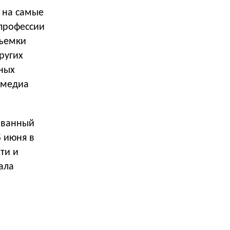
 на самые
профессии
съемки
ругих
чных
Амедиа
ованный
 июня в
ти и
ала