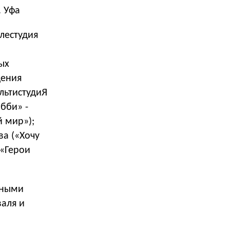
. Уфа
лестудия
ых
дения
ультистудиЯ
бби» -
й мир»);
ва («Хочу
 «Герои
ьными
валя и