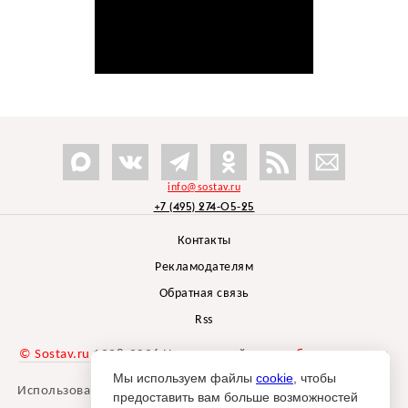
info@sostav.ru
+7 (495) 274-05-25
Контакты
Рекламодателям
Обратная связь
Rss
© Sostav.ru
1998-2026 Независимый проект
брендингового
агентства Depot
Мы используем файлы
cookie
, чтобы
Использование материалов Sostav.ru допустимо только при
предоставить вам больше возможностей