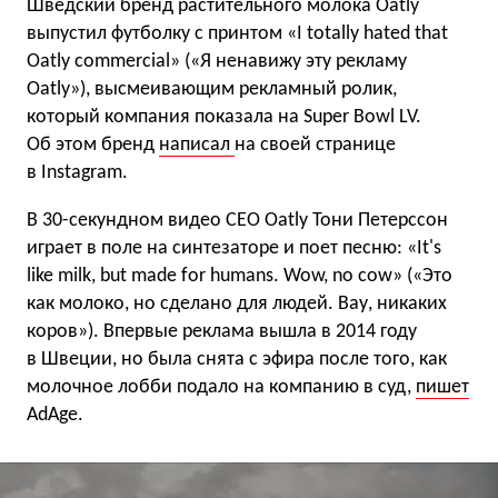
Шведский бренд растительного молока Oatly
выпустил футболку с принтом «I totally hated that
Oatly commercial» («Я ненавижу эту рекламу
Oatly»), высмеивающим рекламный ролик,
который компания показала на Super Bowl LV.
Об этом бренд
написал
на своей странице
в Instagram.
В 30-секундном видео CEO Oatly Тони Петерссон
играет в поле на синтезаторе и поет песню: «It's
like milk, but made for humans. Wow, no cow» («Это
как молоко, но сделано для людей. Вау, никаких
коров»). Впервые реклама вышла в 2014 году
в Швеции, но была снята с эфира после того, как
молочное лобби подало на компанию в суд,
пишет
AdAge.