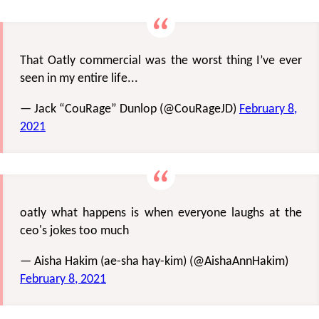
That Oatly commercial was the worst thing I’ve ever
seen in my entire life...
— Jack “CouRage” Dunlop (@CouRageJD)
February 8,
2021
oatly what happens is when everyone laughs at the
ceo's jokes too much
— Aisha Hakim (ae-sha hay-kim) (@AishaAnnHakim)
February 8, 2021