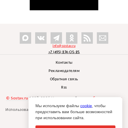
info@sostav.ru
+7 (495) 274-05-25
Контакты
Рекламодателям
Обратная связь
Rss
© Sostav.ru
1998-2026 Независимый проект
брендингового
агентства Depot
Мы используем файлы
cookie
, чтобы
Использование материалов Sostav.ru допустимо только при
предоставить вам больше возможностей
указании источника.
при использовании сайта.
Дизайн сайта -
Liqium
.
18+