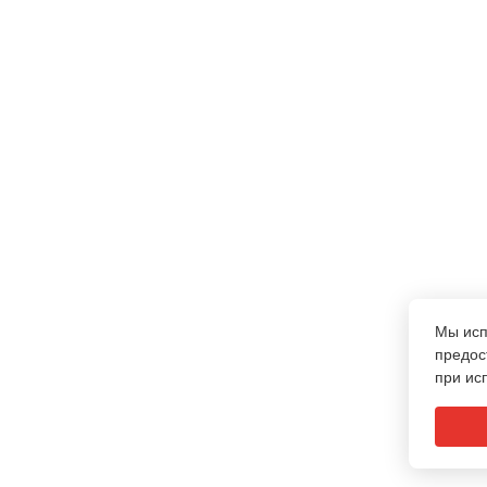
Мы ис
предос
при ис