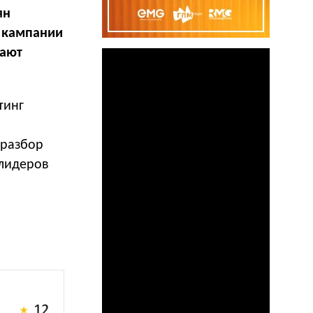
ян
е кампании
дают
тинг
 разбор
 лидеров