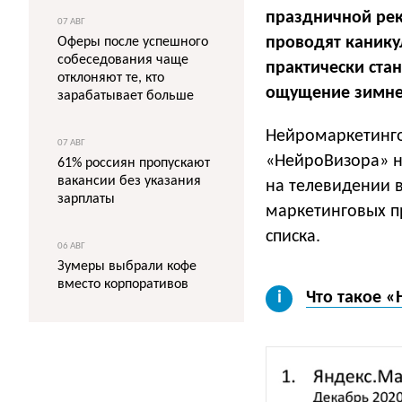
праздничной рек
07 АВГ
проводят канику
Оферы после успешного
собеседования чаще
практически ста
отклоняют те, кто
ощущение зимней
зарабатывает больше
Нейромаркетинго
07 АВГ
«НейроВизора» н
61% россиян пропускают
вакансии без указания
на телевидении в
зарплаты
маркетинговых п
списка.
06 АВГ
Зумеры выбрали кофе
вместо корпоративов
Что такое 