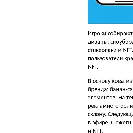
Игроки собирают
диваны, сноуборд
стикерпаки и NFT
пользователи кр
NFT.
В основу креати
бренда: банан-са
элементов. На т
рекламного роли
склону. Следующи
в эфире. Сюжетн
и NFT.