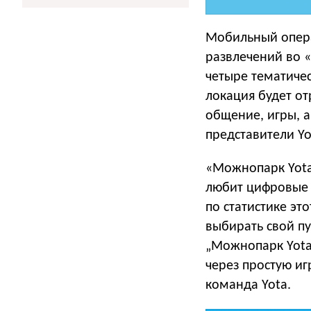
Мобильный опер
развлечений во 
четыре тематиче
локация будет о
общение, игры, а
представители Yo
«Можнопарк Yota
любит цифровые 
по статистике эт
выбирать свой пу
„Можнопарк Yota“
через простую иг
команда Yota.