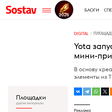
БЛОГИ
СП
ПЛОЩАД
DIGITAL
Yota запу
мини-пр
В основу кре
элементы из 
Площадки
другие материалы
Реклама