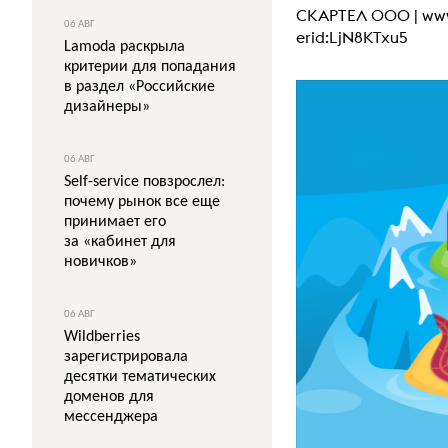
СКАРТЕЛ ООО |
www
06 АВГ
erid:LjN8KTxu5
Lamoda раскрыла
критерии для попадания
в раздел «Российские
дизайнеры»
06 АВГ
Self-service повзрослел:
почему рынок все еще
принимает его
за «кабинет для
новичков»
06 АВГ
Wildberries
зарегистрировала
десятки тематических
доменов для
мессенджера