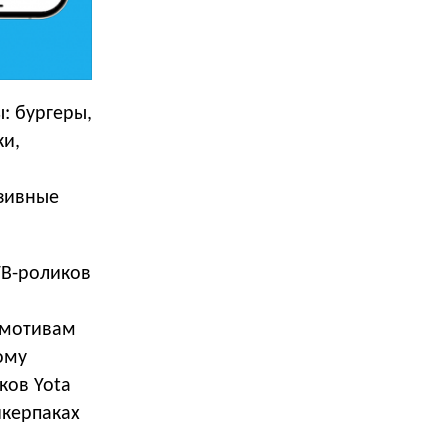
: бургеры,
ки,
юзивные
ТВ-роликов
 мотивам
ому
ков Yota
икерпаках