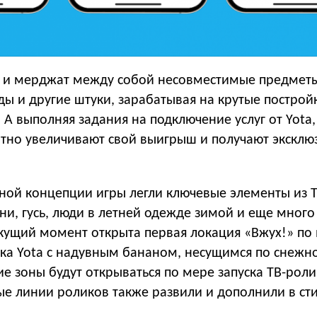
 и мерджат между собой несовместимые предметы
ы и другие штуки, зарабатывая на крутые построй
. А выполняя задания на подключение услуг от Yota,
атно увеличивают свой выигрыш и получают экскл
вной концепции игры легли ключевые элементы из 
ни, гусь, люди в летней одежде зимой и еще много
екущий момент открыта первая локация «Вжух!» по
ка Yota с надувным бананом, несущимся по снежн
е зоны будут открываться по мере запуска ТВ-роли
ые линии роликов также развили и дополнили в ст