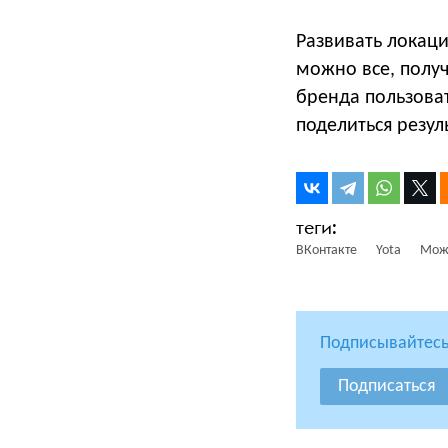
Развивать локац
можно все, полу
бренда пользоват
поделиться резул
ВКонтакте
Yota
Мож
Подписывайтесь
Подписаться