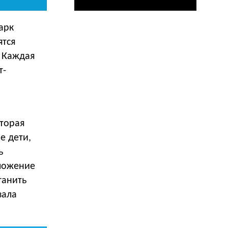
арк
ятся
. Каждая
т-
торая
е дети,
ь
иложение
ганить
зала