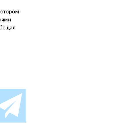
котором
роями
обещал