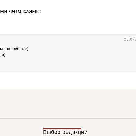
ими читателями:
03.07
ильно, ребята))
та)
Выбор редакции