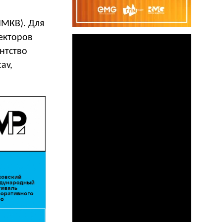
МКВ). Для
екторов
нтство
av,