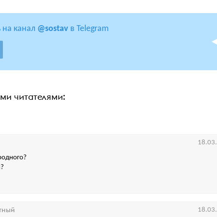
 на канал
@sostav
в Telegram
ими читателями:
18.03
родного?
я?
тный
18.03