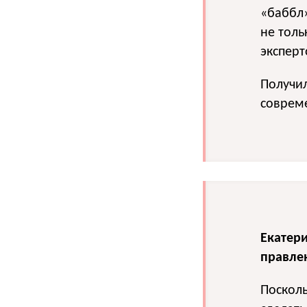
«баббл»
не толь
эксперт
Получил
соврем
Екатер
правле
Посколь