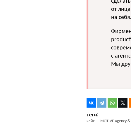
сделать
от лица
на себя
Фирмен
product
совреме
с агент
Мы друг
кейс
MOTIVE agency & 