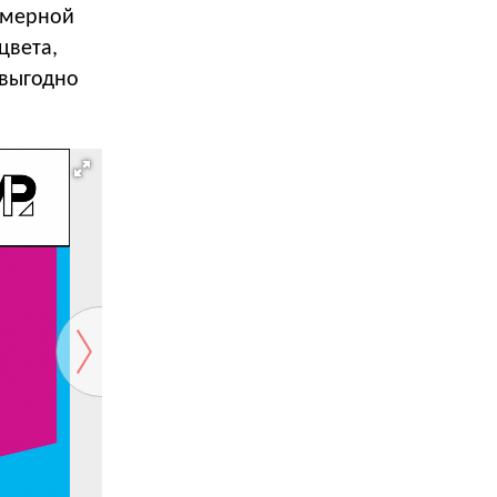
хмерной
цвета,
 выгодно