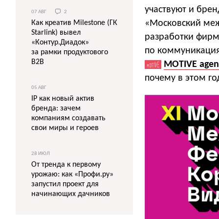
участвуют и бре
07 АВГ
2
«Московский меж
Как креатив Milestone (ГК
Starlink) вывел
разработки фирм
«Контур.Диадок»
по коммуникация
за рамки продуктового
B2B
MOTIVE agen
почему в этом го
05 АВГ
IP как новый актив
бренда: зачем
компаниям создавать
свои миры и героев
28 ИЮЛ
От тренда к первому
урожаю: как «Профи.ру»
запустил проект для
начинающих дачников