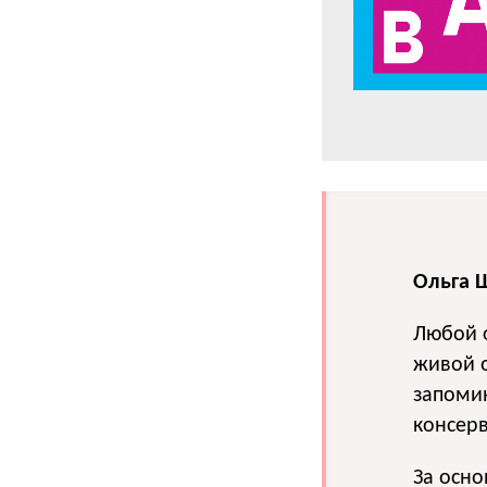
Ольга Ш
Любой ф
живой о
запомин
консерв
За осно