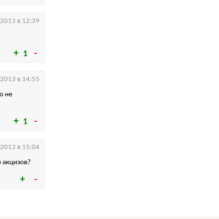
.2013 в 12:39
1
.2013 в 14:55
о не
1
.2013 в 15:04
 акцизов?