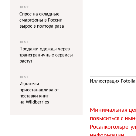
10 АВГ
Спрос на складные
смартфоны в России
вырос в полтора раза
10 АВГ
Продажи одежды через
трансграничные сервисы
растут
10 АВГ
Иллюстрация Fotolia
Издатели
приостанавливают
поставки книг
на Wildberries
Минимальная цен
повыситься с нын
Росалкогольрегу
информации.