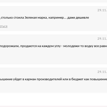
29.11
д столько стоила Зеленая марка, например... даже дешевле
аться
29.11
 подорожали, продаются на каждом углу - молодежи-то водку все равн
29.11
вышение уйдет в карман производителей или в бюджет как повышение