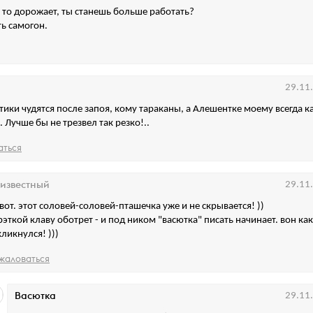
а то дорожает, ты станешь больше работать?
ть самогон.
29.11
тики чудятся после запоя, кому тараканы, а Алешентке моему всегда к
. Лучше бы не трезвел так резко!..
аться
известный
29.11
 вот. этот соловей-соловей-пташечка уже и не скрывается! ))
рэткой клаву оботрет - и под ником "васютка" писать начинает. вон как
кликнулся! )))
жаловаться
Васютка
29.11