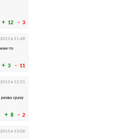
12
3
.2013 в 11:48
акие-то
3
11
.2013 в 12:25
 резво сразу
8
2
.2013 в 13:06