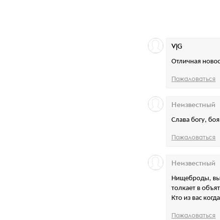
V|G
Отличная ново
Пожаловаться
Неизвестный
Слава богу, б
Пожаловаться
Неизвестный
Нищеброды, вы 
толкает в объя
Кто из вас когд
Пожаловаться