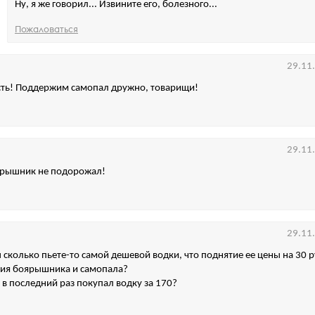
Ну, я же говорил... Извините его, болезного...
Пожаловаться
29.11
сть! Поддержим самопал дружно, товарищи!
29.11
оярышник не подорожал!
29.11
сколько пьете-то самой дешевой водки, что поднятие ее цены на 30 р
тия боярышника и самопала?
а в последний раз покупал водку за 170?