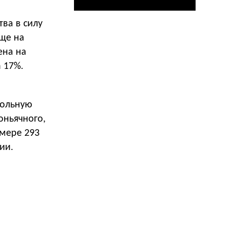
тва в силу
еще на
ена на
 17%.
гольную
оньячного,
змере 293
ии.