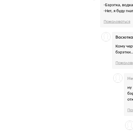
-Бэрэтка, водк
-Нет, я буду гна
Пожаловаться
Васютка
Кому чер
бэрэтки..
Пожалов
Не
ну
бэ
от
По