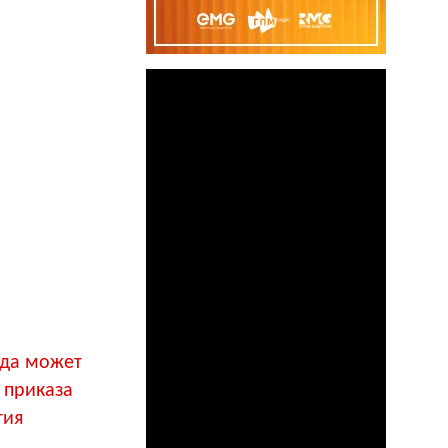
ода может
 приказа
тия