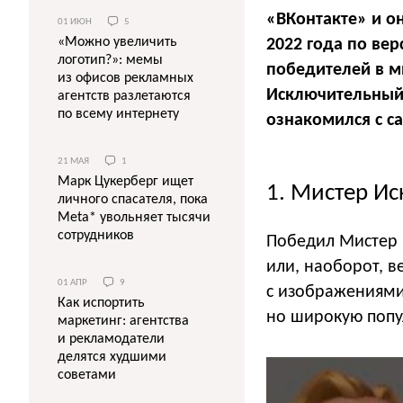
«ВКонтакте» и 
01 ИЮН
5
«Можно увеличить
2022 года по ве
логотип?»: мемы
победителей в м
из офисов рекламных
Исключительный 
агентств разлетаются
по всему интернету
ознакомился с с
21 МАЯ
1
Марк Цукерберг ищет
1. Мистер И
личного спасателя, пока
Meta* увольняет тысячи
сотрудников
Победил Мистер 
или, наоборот, 
01 АПР
9
с изображениями
Как испортить
но широкую попул
маркетинг: агентства
и рекламодатели
делятся худшими
советами