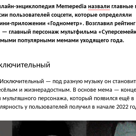
онлайн-энциклопедия Memepedia
назвали
главные​
рсии пользователей соцсети, которые определяли
ини-приложении «Годнометр». Возглавил рейтинг
— главный персонаж мультфильма «Суперсемейка
амыми популярными​​ мемами уходящего года.
сключительный
Исключительный — под разную музыку он становит
весёлым и жизнерадостным. В основе мема — конце
 мультяшного персонажа, который появился ещё в 2
ярность у пользователей получил в начале 2022 го