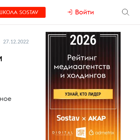
Войти
ШКОЛА
SOSTAV
27.12.2022
м
нное