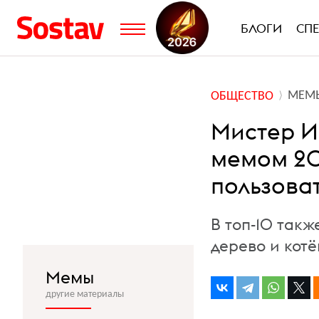
БЛОГИ
СП
МЕМ
ОБЩЕСТВО
Мистер И
мемом 20
пользова
В топ-10 так
дерево и котё
Мемы
другие материалы