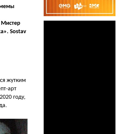
​ мемы
 Мистер
». Sostav
ся жутким
пт-арт
020 году,
да.