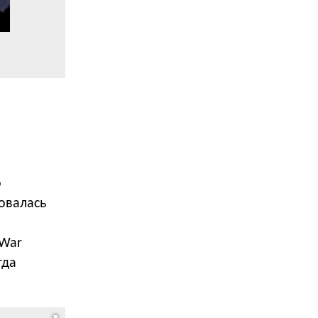
о
овалась
 War
гда