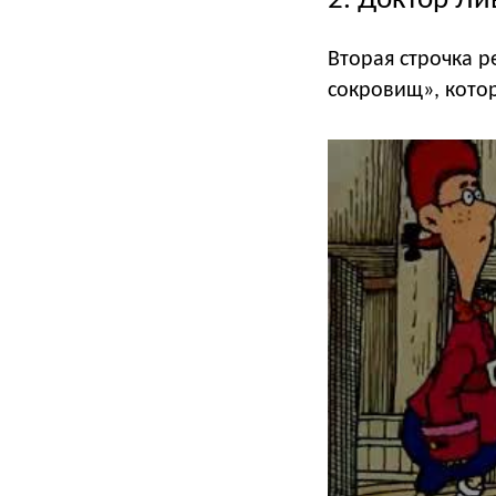
2. Доктор Ли
Вторая строчка р
сокровищ», кото