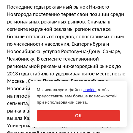
Последние годы рекламный рынок Нижнего
Новгорода постепенно теряет свои позиции среди
региональных рекламных рынков. Сначала в
сегменте наружной рекламы регион стал все
больше отставать от городов, сопоставимых с ним
по численности населения, Екатеринбурга и
Новосибирска, уступая Ростову-на-Дону, Самаре,
Челябинску. В сегменте телевизионной
региональной рекламы нижегородский рынок до
2013 года стабильно удерживал пятое место, после
Москвы, Санкт-Петербурга, Екатеринбурга и
Новосибирска. В 2013 году ситуация изменилась, -
Мы используем файлы
cookie
, чтобы
на пятое место и по объему телевизионного
предоставить вам больше возможностей
при использовании сайта.
сегмента, и по объему регионального рекламного
рынка в целом среди городов-миллионников
OK
вышла Казань (во многом благодаря
Универсиаде). В 2014 году Нижний Новгород еще