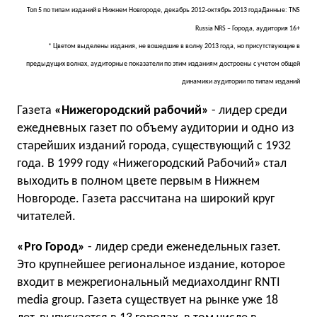
Топ 5 по типам изданий в Нижнем Новгороде, декабрь 2012-октябрь 2013 года
Данные: TNS
Russia NRS – Города, аудитория 16+
* Цветом выделены издания, не вошедшие в волну 2013 года, но присутствующие в
предыдущих волнах, аудиторные показатели по этим изданиям достроены с учетом общей
динамики аудитории по типам изданий
Газета
«Нижегородский рабочий»
- лидер среди
ежедневных газет по объему аудитории и одно из
старейших изданий города, существующий с 1932
года. В 1999 году «Нижегородский Рабочий» стал
выходить в полном цвете первым в Нижнем
Новгороде. Газета рассчитана на широкий круг
читателей.
«Pro Город»
- лидер среди еженедельных газет.
Это крупнейшее региональное издание, которое
входит в межрегиональный медиахолдинг RNTI
media group. Газета существует на рынке уже 18