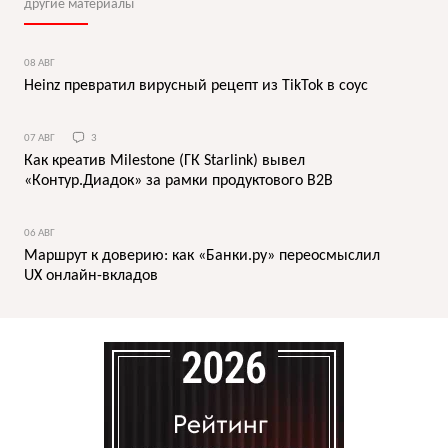
другие материалы
08 АВГ
Heinz превратил вирусный рецепт из TikTok в соус
07 АВГ
3
Как креатив Milestone (ГК Starlink) вывел
«Контур.Диадок» за рамки продуктового B2B
06 АВГ
Маршрут к доверию: как «Банки.ру» переосмыслил
UX онлайн-вкладов