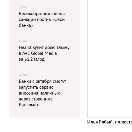
06 АВГ
Великобритания ввела
санкции против «Озон
банка»
05 АВГ
Hearst купит долю Disney
в A+E Global Media
за $1,2 млрд
05 АВГ
Банки с октября смогут
запустить сервис
внесения наличных
через сторонние
банкоматы
Илья Рябый, иллюст