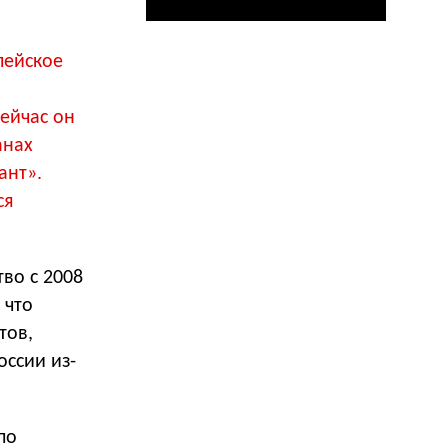
пейское
ейчас он
анах
ант».
ся
во с 2008
 что
тов,
ссии из-
по