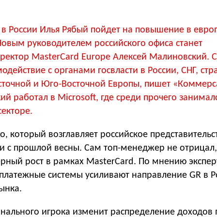
 в России Илья Рябый пойдет на повышение в евро
Новым руководителем российского офиса станет
ректор MasterCard Europe Алексей Малиновский. С
модействие с органами госвласти в России, СНГ, стр
сточной и Юго-Восточной Европы, пишет «Коммерс
й работал в Microsoft, где среди прочего занимал
секторе.
о, который возглавляет российское представительст
ли с прошлой весны. Сам топ-менеджер не отрицал,
рный рост в рамках MasterCard. По мнению экспер
латежные системы усиливают направление GR в Ро
ынка.
нального игрока изменит распределение доходов 