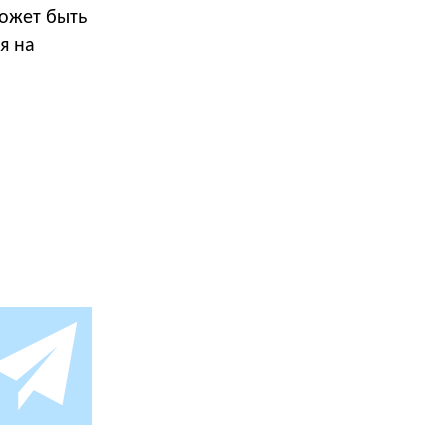
ожет быть
я на