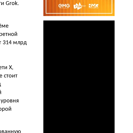
и Grok.
ъёме
кретной
т 314 млрд
ети X,
е стоит
д
й
 уровня
торой
рованную