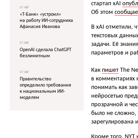
стартап xAI
опубл
07 АВГ
Об этом
сообщае
«Т-Банк» «устроил»
на работу ИИ-сотрудника
В xAI отметили, 
Афанасия Иванова
текстовых данных
07 АВГ
задачи. Её знани
OpenAI сделала ChatGPT
параметров и ра
безлимитным
Как
пишет
The New
07 АВГ
в комментариях к
Правительство
определило требования
понимать как зав
к национальным ИИ-
нейросетью предс
моделям
прозрачной и чес
было не сложно, 
зарегулирована 
Кроме того, NYT