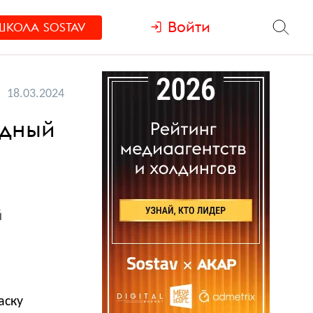
Войти
ШКОЛА
SOSTAV
18.03.2024
одный
й
аску