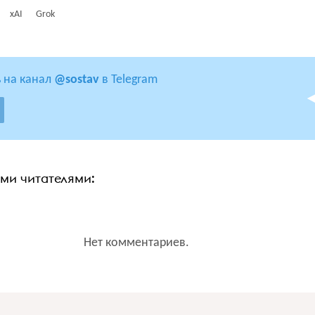
xAI
Grok
 на канал
@sostav
в Telegram
ими читателями:
Нет комментариев.