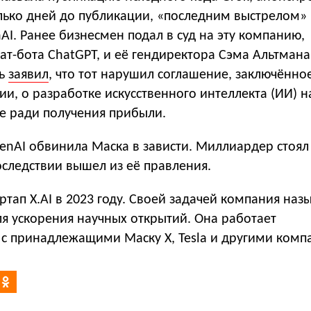
лько дней до публикации, «последним выстрелом» 
AI. Ранее бизнесмен подал в суд на эту компанию,
т-бота ChatGPT, и её гендиректора Сэма Альтмана
ль
заявил
, что тот нарушил соглашение, заключённо
и, о разработке искусственного интеллекта (ИИ) н
не ради получения прибыли.
penAI обвинила Маска в зависти. Миллиардер стоял
следствии вышел из её правления.
артап X.AI в 2023 году. Своей задачей компания наз
я ускорения научных открытий. Она работает
 с принадлежащими Маску X, Tesla и другими комп