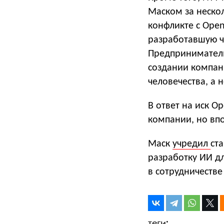
Маском за неско
конфликте с Open
разработавшую ча
Предпринимате
создании компани
человечества, а 
В ответ на иск O
компании, но впо
Маск
учредил
ст
разработку ИИ дл
в сотрудничестве