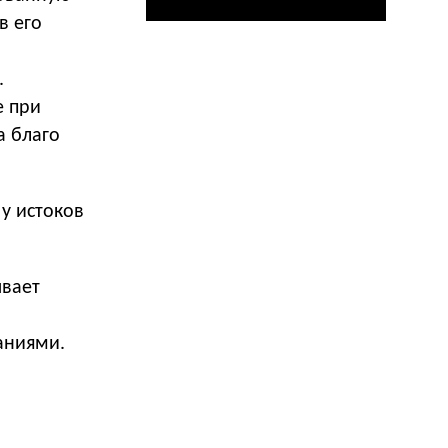
в его
.
е при
а благо
 у истоков
ывает
аниями.