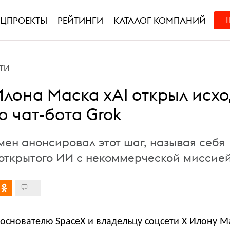
ЕЦПРОЕКТЫ
РЕЙТИНГИ
КАТАЛОГ КОМПАНИЙ
ТИ
Илона Маска xAI открыл исх
о чат-бота Grok
мен анонсировал этот шаг, называя себя
открытого ИИ с некоммерческой миссие
снователю SpaceX и владельцу соцсети X Илону М