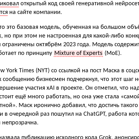
иковал
открытый код своей генеративной нейросет
тся
на сайте компании.
что это базовая модель, обученная на большом об
, но при этом не настроенная для какой-либо кон
я ограничены октябрём 2023 года. Модель содержи
ботает по принципу
Mixture of Experts
(MoE).
 York Times (NYT) со ссылкой на пост Маска в соцс
 сообщению бизнесмен подчеркнул, что этот шаг н
ершение участия xAI в проекте. Он отметил, что на
тоит ещё много работать, но она уже стала «само
тной». Маск иронично добавил, что достичь такого
и в очередной раз пошутил на ChatGPT, работа ко
и непрозрачна.
 назвала публикацию исходного кода Grok, анонси