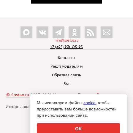
info@sostav.ru
+7 (495) 274-05-25
Контакты
Рекламодателям
Обратная связь
Rss
© Sostav.ru
1998-2026 Независимый проект
брендингового
агентства Depot
Мы используем файлы
cookie
, чтобы
Использование материалов Sostav.ru допустимо только при
предоставить вам больше возможностей
указании источника.
при использовании сайта.
Дизайн сайта -
Liqium
.
18+
OK