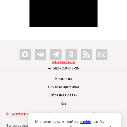
info@sostav.ru
+7 (495) 274-05-25
Контакты
Рекламодателям
Обратная связь
Rss
© Sostav.ru
1998-2026 Независимый проект
брендингового
агентства Depot
Мы используем файлы
cookie
, чтобы
Использование материалов Sostav.ru допустимо только при