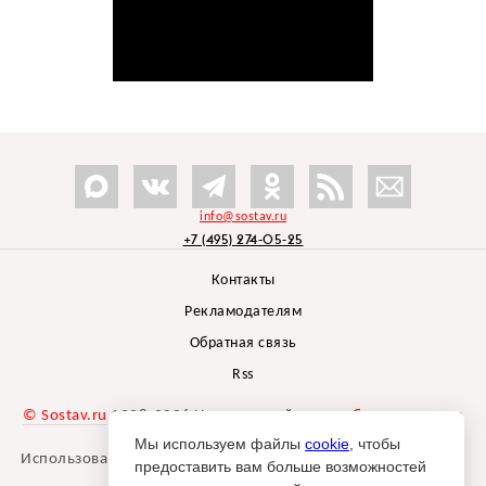
info@sostav.ru
+7 (495) 274-05-25
Контакты
Рекламодателям
Обратная связь
Rss
© Sostav.ru
1998-2026 Независимый проект
брендингового
агентства Depot
Мы используем файлы
cookie
, чтобы
Использование материалов Sostav.ru допустимо только при
предоставить вам больше возможностей
указании источника.