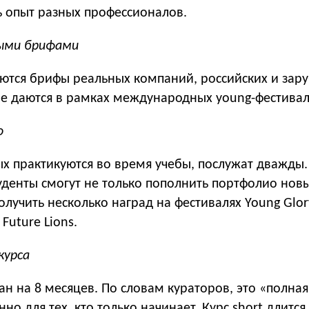
ь опыт разных профессионалов.
ными брифами
аются брифы реальных компаний, российских и зар
ые даются в рамках международных young-фестивал
о
х практикуются во время учебы, послужат дважды.
уденты смогут не только пополнить портфолио нов
олучить несколько наград на фестивалях Young Glo
Future Lions.
курса
тан на 8 месяцев. По словам кураторов, это «полная
но для тех, кто только начинает. Курс short длится 