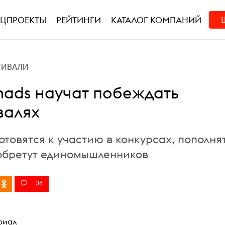
ЕЦПРОЕКТЫ
РЕЙТИНГИ
КАТАЛОГ КОМПАНИЙ
ТИВАЛИ
mads научат побеждать
валях
отовятся к участию в конкурсах, пополня
обретут единомышленников
34
риал