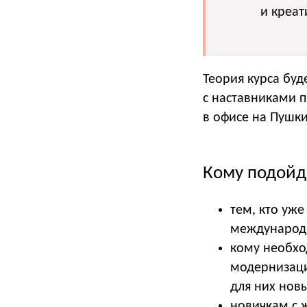
и креа
Теория курса буд
с наставниками 
в офисе на Пушки
Кому подойде
тем, кто уже
международн
кому необхо
модернизаци
для них нов
новичкам с 