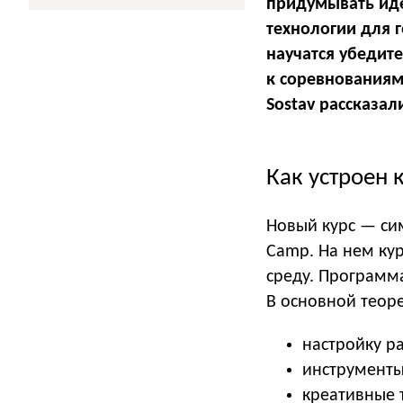
придумывать иде
технологии для 
научатся убедите
к соревнованиям
Sostav рассказал
Как устроен 
Новый курс — си
Camp. На нем ку
среду. Программа
В основной теоре
настройку р
инструменты
креативные 