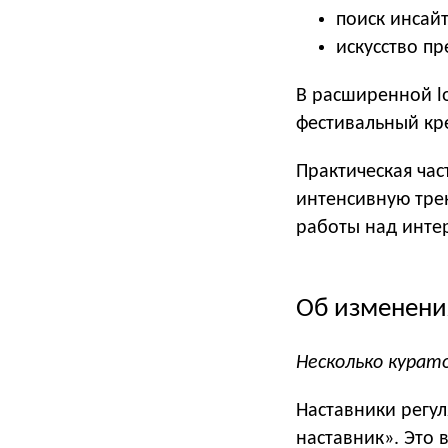
поиск инсай
искусство пр
В расширенной lo
фестивальный кре
Практическая час
интенсивную тре
работы над инте
Об изменени
Несколько курат
Наставники регул
наставник». Это 