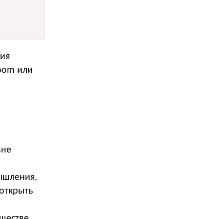
тия
Zoom или
вне
ышления,
открыть
бществе