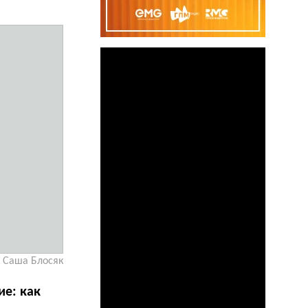
 Саша Блосяк
е: как