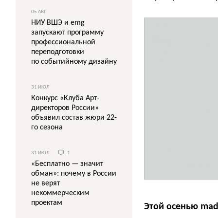
05 АВГ
НИУ ВШЭ и emg
запускают программу
профессиональной
переподготовки
по событийному дизайну
31 ИЮЛ
Конкурс «Клуба Арт-
директоров России»
объявил состав жюри 22-
го сезона
31 ИЮЛ
1
«Бесплатно — значит
обман»: почему в России
не верят
некоммерческим
проектам
Этой осенью mad