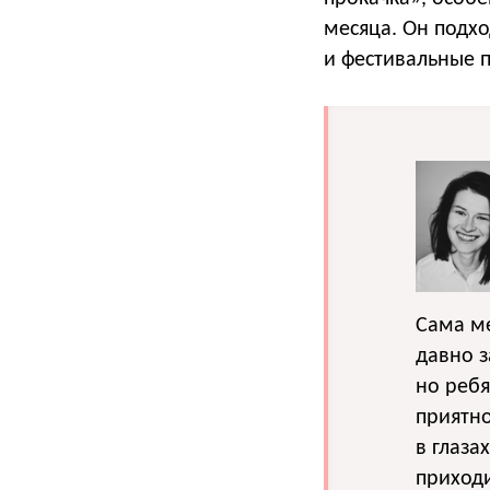
месяца. Он подхо
и фестивальные 
Сама ме
давно 
но ребя
приятно
в глаза
приходи