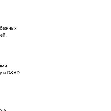
убежных
ей.
ыми
ry и D&AD
3,5