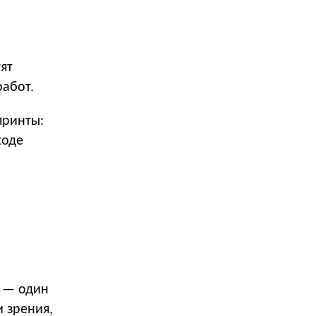
ят
работ.
принты:
ходе
ф — один
 зрения,