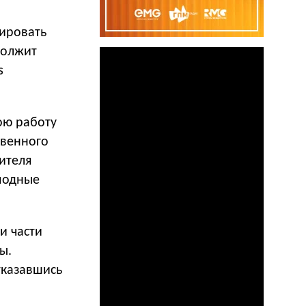
тировать
должит
s
ою работу
твенного
ителя
 модные
и части
ы.
тказавшись