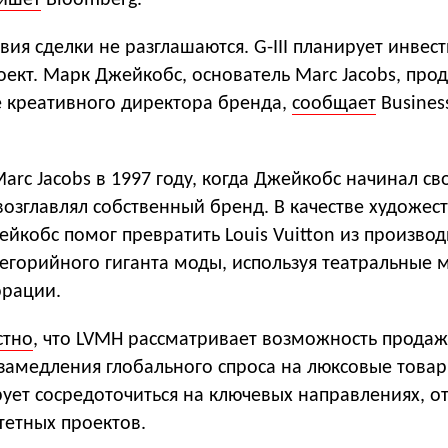
ишет
Bloomberg.
ия сделки не разглашаются. G-III планирует инвес
оект. Марк Джейкобс, основатель Marc Jacobs, про
е креативного директора бренда,
сообщает
Busines
rc Jacobs в 1997 году, когда Джейкобс начинал св
и возглавлял собственный бренд. В качестве художес
йкобс помог превратить Louis Vuitton из производ
тегорийного гиганта моды, используя театральные
орации.
стно
, что LVMH рассматривает возможность продаж
замедления глобального спроса на люксовые товар
ует сосредоточиться на ключевых направлениях, о
тетных проектов.