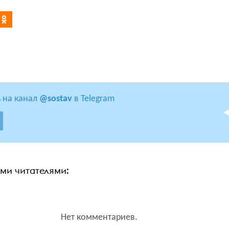
 на канал
@sostav
в Telegram
ими читателями:
Нет комментариев.