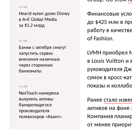
Group. Об этом
п
05 АВГ
Финансовые услов
Hearst купит долю Disney
в A+E Global Media
до $425 млн в пр
за $1,2 млрд
работу в качеств
of Fashion.
05 АВГ
Банки с октября смогут
LVMH приобрел Ma
запустить сервис
внесения наличных
в Louis Vuitton 
через сторонние
руководителя Дже
банкоматы
сумок в кросс-ка
показы и коллаб
05 АВГ
NexTouch намерена
выкупить активы
Ранее
стало изве
банкротящегося
активов на фоне 
производителя
Компания планир
телевизоров «Квант»
от менее приори