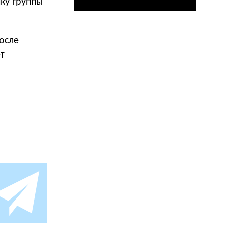
ку группы
После
т