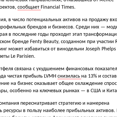
на ключевых направлениях, отказавшись от менее
оектов,
сообщает
Financial Times.
ия, в число потенциальных активов на продажу вх
профильных брендов и бизнесов. Среди них — мод
орая в последние годы проходит этап трансформаци
ском бренде Fenty Beauty, созданном при участии 
инг может избавиться от винодельни Joseph Phelps 
еты Le Parisien.
тфеля связана с ухудшением финансовых показател
года чистая прибыль LVMH
снизилась
на 13% и состав
ение на бизнес оказывает общее охлаждение спрос
ары, особенно на ключевых рынках — в США и Кита
 компания пересматривает стратегию и намерена
 ресурсы в пользу наиболее прибыльных активов. 