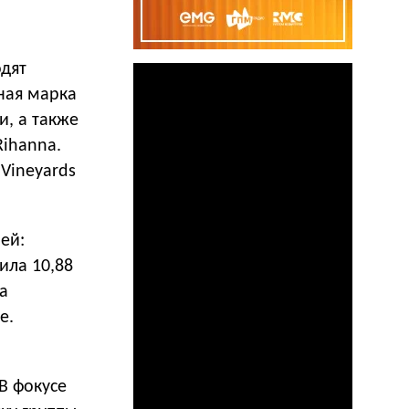
одят
ная марка
и, а также
Rihanna.
Vineyards
ей:
ила 10,88
а
е.
В фокусе