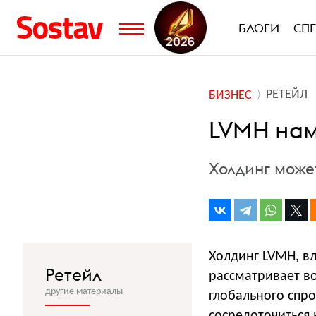
БЛОГИ
СП
РЕТЕЙЛ
БИЗНЕС
LVMH нам
Холдинг может
Холдинг LVMH, вл
Ретейл
рассматривает в
другие материалы
глобального спр