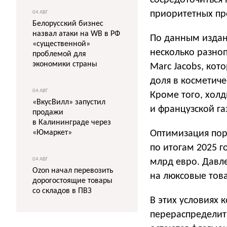
сосредоточиться 
приоритетных пр
04 АВГ
Белорусский бизнес
назвал атаки на WB в РФ
По данным издан
«существенной»
несколько разно
проблемой для
экономики страны
Marc Jacobs, кот
доля в косметиче
04 АВГ
Кроме того, холд
«ВкусВилл» запустил
и французской газ
продажи
в Калининграде через
«Юмаркет»
Оптимизация пор
по итогам 2025 
04 АВГ
млрд евро. Давл
Ozon начал перевозить
на люксовые тов
дорогостоящие товары
со складов в ПВЗ
В этих условиях
перераспределить