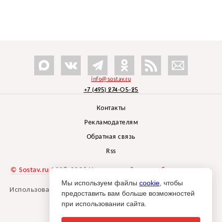
info@sostav.ru
+7 (495) 274-05-25
Контакты
Рекламодателям
Обратная связь
Rss
© Sostav.ru
1998-2026 Независимый проект
брендингового
агентства Depot
Мы используем файлы
cookie
, чтобы
Использование материалов Sostav.ru допустимо только при
предоставить вам больше возможностей
указании источника.
при использовании сайта.
Дизайн сайта -
Liqium
.
18+