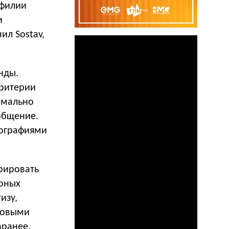
офилии
и
ил Sostav,
нды.
критерии
имально
общение.
тографиями
рировать
орных
изу,
 новыми
аранее,