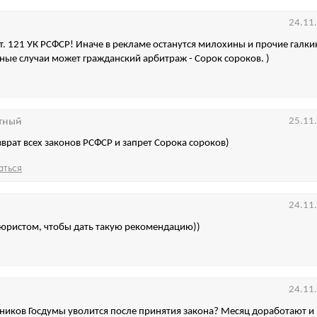
24.11
т. 121 УК РСФСР! Иначе в рекламе останутся милохины и прочие галки
ные случаи может гражданский арбитраж - Сорок сороков. )
тный
25.11
врат всех законов РСФСР и запрет Сорока сороков)
аться
24.11
 юристом, чтобы дать такую рекомендацию))
24.11
ников Госдумы уволится после принятия закона? Месяц доработают и 