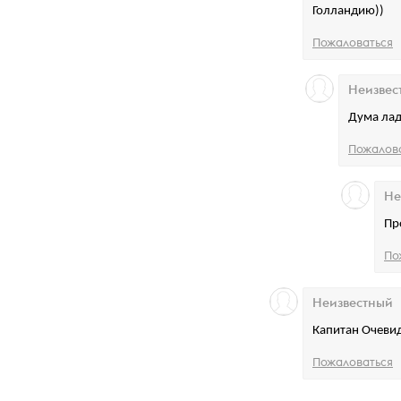
Голландию))
Пожаловаться
Неизвес
Дума лад
Пожалов
Не
Пр
По
Неизвестный
Капитан Очевид
Пожаловаться