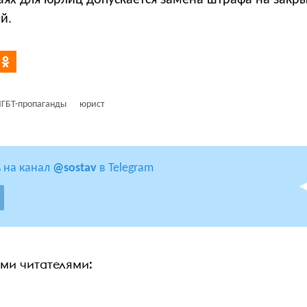
чаях для юрлиц допускается замена штрафа на закр
й.
 ЛГБТ-пропаганды
юрист
 на канал
@sostav
в Telegram
ими читателями: