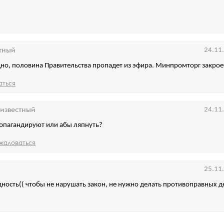
тный
24.11
но, половина Правительства пропадет из эфира. Минпромторг закрое
аться
известный
24.11
опагандируют или абы ляпнуть?
жаловаться
25.11
ность(( чтобы не нарушать закон, не нужно делать противоправных д