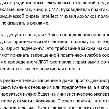
нды нетрадиционных сексуальных отношений, пед
екламе, книгах, кино и СМИ. Руководитель практик
идической фирмы Intellect Михаил Хохолков поясн
я показывать в рекламе.
та, депутаты не дали чёткого определения пропага
да воспринимается субъективно, поэтому точные 
но. Юрист подчеркнул, что требования закона макс
ляют признать запрещенной практически любое со
 о проведённом ЛГБТ-фестивале с красивыми фо
ениваться как его позитивная оценка.
 в рекламе теперь запрещено даже просто демонст
сексуальные отношения или предпочтения, а в сп
роваться нужно будет на лингвистическую эксперт
 норму, отметил Хохолков. Эксперт пояснил, что с
оздании рекламы будет сложно обезопасить себя з