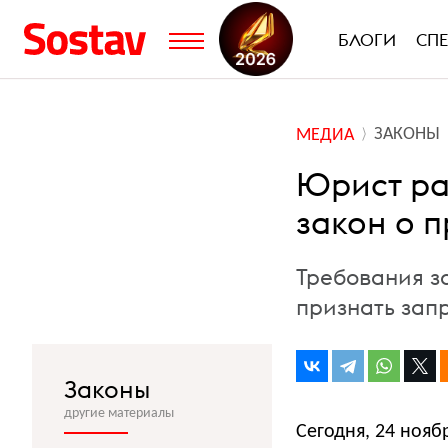
БЛОГИ
СП
ЗАКОНЫ
МЕДИА
Юрист ра
закон о 
Требования з
признать за
Законы
другие материалы
Сегодня, 24 нояб