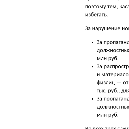
поэтому тем, ка
избегать.
За нарушение но
За пропаганд
должностных 
млн руб.
За распрост
и материало
физлиц — от 
тыс. руб., д
За пропаганд
должностных 
млн руб.