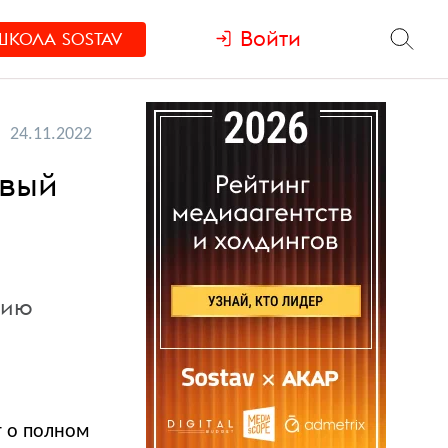
Войти
ШКОЛА
SOSTAV
24.11.2022
овый
цию
т о полном