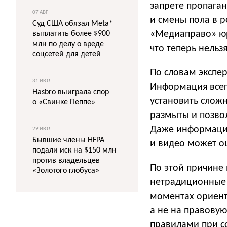
запрете пропага
07 АВГ
и смены пола в р
Суд США обязал Meta*
«Медиаправо» юр
выплатить более $900
млн по делу о вреде
что теперь нельз
соцсетей для детей
По словам экспер
31 ИЮЛ
Информация всег
Hasbro выиграла спор
установить слож
о «Свинке Пеппе»
размыты и позво
Даже информация
29 ИЮЛ
Бывшие члены HFPA
и видео может оц
подали иск на $150 млн
против владельцев
По этой причине
«Золотого глобуса»
нетрадиционные 
моментах ориенти
а не на правовую
правилами при с