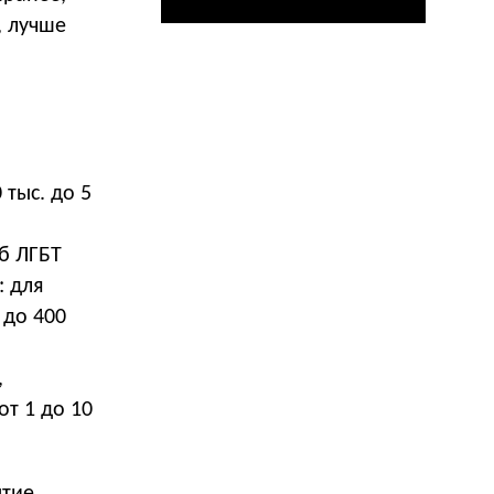
, лучше
 тыс. до 5
б ЛГБТ
: для
 до 400
,
от 1 до 10