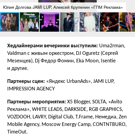
Юлия Долгова JAMI LUP, Алексей Крупенин «ГПМ Реклама»
Хедлайнерами вечеринки выступили:
Uma2rman,
Valdman с живым оркестром, DJ Oguretz (Сергей
Мезенцев), Dj Федор Фомин, Eka Moon, Isentie
и другие.
Партнеры сцен:
«Яндекс UrbanAds», JAMI LUP,
IMPRESSION AGENCY
Партнеры мероприятия:
X5 Blogger, SOLTA, «Аvito
Реклама», WHITE LEADS, DARKSIDE, RGB GRAPHICS,
VOZDOOH, LAVRY, Digital Club, T.Frame, Немедиа, Zen
Mobile Agency, Moscow Energy Camp, CONTNTBURO,
TimeOut.