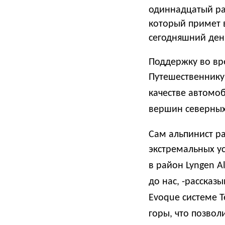
одиннадцатый раз
который примет 
сегодняшний ден
Поддержку во вр
Путешественнику
качестве автомо
вершин северных
Сам альпинист ра
экстремальных у
в район Lyngen A
до нас, -рассказ
Evoque системе T
горы, что позво