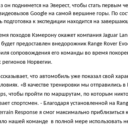
 он поднимется на Эверест, чтобы стать первым ч
видеовызов Google на самой вершине горы. По сос
ь подготовка к экспедиции находится на завершаю
емя походов Кэмерону окажет компания Jaguar Land
 будет предоставлен
внедорожник Range Rover Evo
биля сопровождения его команды во время покоре
 регионов Норвегии.
ссказывает, что автомобиль уже показал свой хара
словиях.
«В качестве тренировки мы отправились в
lps, чтобы пройти по маршрутам, по которым никто
ывает спортсмен. - Благодаря установленной на Ran
errain Response я смог максимально приблизиться 
лило нашей команде в полной мере использовать н