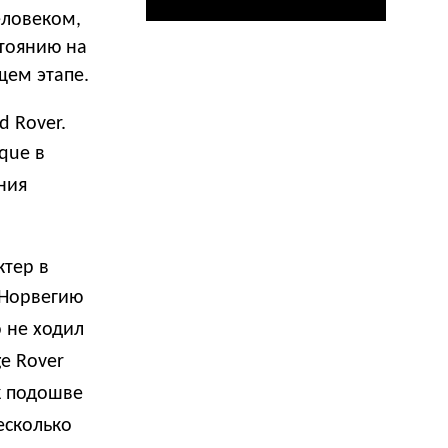
еловеком,
тоянию на
щем этапе.
 Rover.
que в
ния
ктер в
 Норвегию
 не ходил
ge Rover
к подошве
есколько