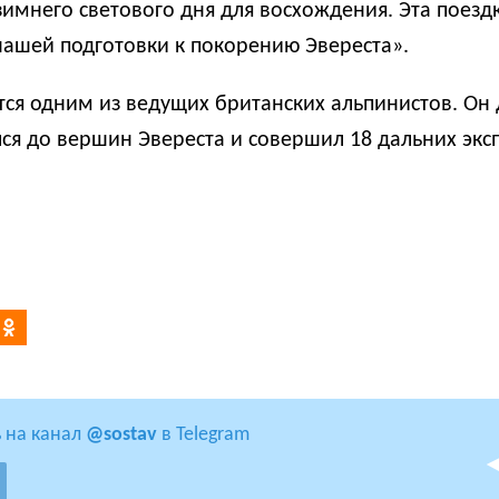
зимнего светового дня для восхождения. Эта поездк
ашей подготовки к покорению Эвереста».
тся
одним из ведущих британских альпинистов. Он 
ся до вершин Эвереста и совершил 18 дальних эк
 на канал
@sostav
в Telegram