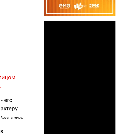
 лицом
.
- его
рактеру
 Rover в мире.
 в