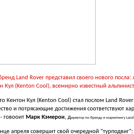
ренд Land Rover представил своего нового посла:
н Кул (Kenton Cool), всемирно известный альпинист
о Кентон Кул (Kenton Cool) стал послом Land Rover 
ество и потрясающие достижения соответствуют ха
 - говооит
Марк Кэмерон
, д
иректор по бренду и маркетингу Land
нце апреля совершит свой очередной "турподвиг":