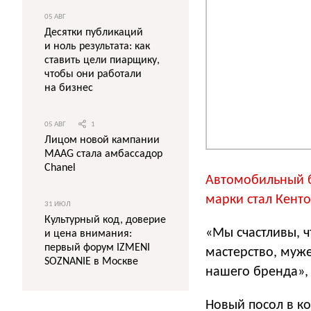
05 АВГ
Десятки публикаций
и ноль результата: как
ставить цели пиарщику,
чтобы они работали
на бизнес
05 АВГ
1
Лицом новой кампании
MAAG стала амбассадор
Chanel
Автомобильный б
марки стал Кенто
31 ИЮЛ
Культурный код, доверие
«Мы счастливы, чт
и цена внимания:
первый форум IZMENI
мастерство, муж
SOZNANIE в Москве
нашего бренда»,
Новый посол в ко