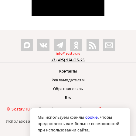
info@sostav.ru
+7 (495) 274-05-25
Контакты
Рекламодателям
Обратная связь
Rss
© Sostav.ru
1998-2026 Независимый проект
брендингового
агентства Depot
Мы используем файлы
cookie
, чтобы
Использование материалов Sostav.ru допустимо только при
предоставить вам больше возможностей
указании источника.
при использовании сайта.
Дизайн сайта -
Liqium
.