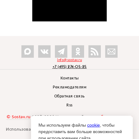
info@sostav.ru
+7 (495) 274-05-25
Контакты
Рекламодателям
Обратная связь
Rss
© Sostav.ru
1998-2026 Независимый проект
брендингового
агентства Depot
Мы используем файлы
cookie
, чтобы
Использование материалов Sostav.ru допустимо только при
предоставить вам больше возможностей
указании источника.
при использовании сайта.