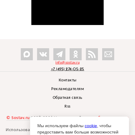
info@sostav.ru
+7 (495) 274-05-25
Контакты
Рекламодателям
Обратная связь
Rss
© Sostav.ru
1998-2026 Независимый проект
брендингового
агентства Depot
Мы используем файлы
cookie
, чтобы
Использование материалов Sostav.ru допустимо только при
предоставить вам больше возможностей