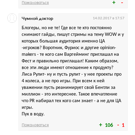
Пожаловаться
Чумной доктор
14.02.2017 в 17:57
Блогеры, но не те! Где все те кто постоянно
снимают гайды, пишут стримы на тему WOW и у
которых большая аудитория именно ЦА
-игроков? Воротник, Фуриос и другие opinion-
makers - те кого сам Варгейминг приглашал на
Фест и правильно приглашал! Каким образом,
все эти люди имеют отношение к продукту?
Лиса Рулит- ну и пусть рулит - у нее проекты про
4 колеса, а не про игры. При всем к ней
уважении пусть реанимирует свой Бентли за
миллион - это интереснее. Такое впечатление
что PR набирал тех кого сам знает - а не для ЦА
игры.
Пук в воду.
Пожаловаться
106
1