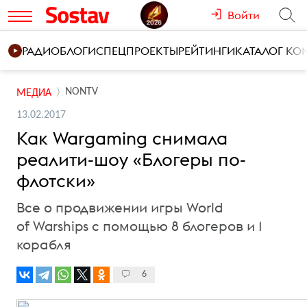
Войти
РАДИО
БЛОГИ
СПЕЦПРОЕКТЫ
РЕЙТИНГИ
КАТАЛОГ К
NONTV
МЕДИА
13.02.2017
Как Wargaming снимала
реалити-шоу «Блогеры по-
флотски»
Все о продвижении игры World
of Warships с помощью 8 блогеров и 1
корабля
6