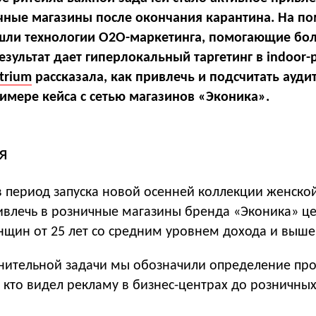
чные магазины после окончания карантина. На п
ли технологии O2O-маркетинга, помогающие бол
езультат дает гиперлокальный таргетинг в indoor-
trium
рассказала, как привлечь и подсчитать ауд
римере кейса с сетью магазинов «Эконика».
я
в период запуска новой осенней коллекции женско
ривлечь в розничные магазины бренда «Эконика» ц
щин от 25 лет со средним уровнем дохода и выше
лнительной задачи мы обозначили определение пр
 кто видел рекламу в бизнес-центрах до розничны