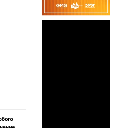
юбого
ечение