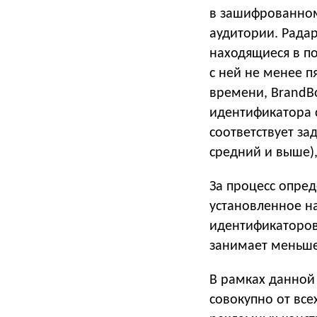
в зашифрованном
аудитории. Радар
находящиеся в п
с ней не менее п
времени, BrandB
идентификатора 
соответствует з
средний и выше),
За процесс опред
установленное н
идентификаторов
занимает меньше
В рамках данной
совокупно от все