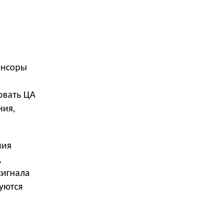
енсоры
овать ЦА
ния,
ния
,
сигнала
уются