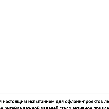
ся настоящим испытанием для офлайн-проектов л
ре ритейла важной задачей стало активное привл