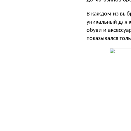
до магазинов бр
В каждом из выб
уникальный для 
обуви и аксессу
показывался тол