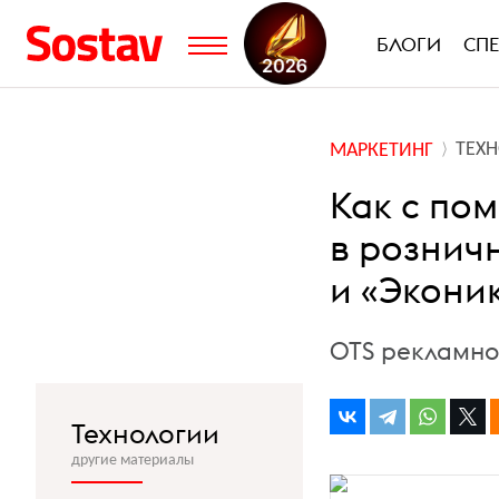
БЛОГИ
СП
ТЕХ
МАРКЕТИНГ
Как с по
в розничн
и «Экони
OTS рекламно
Технологии
другие материалы