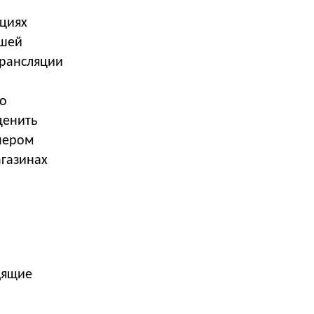
циях
ешей
трансляции
но
ценить
тнером
агазинах
дящие