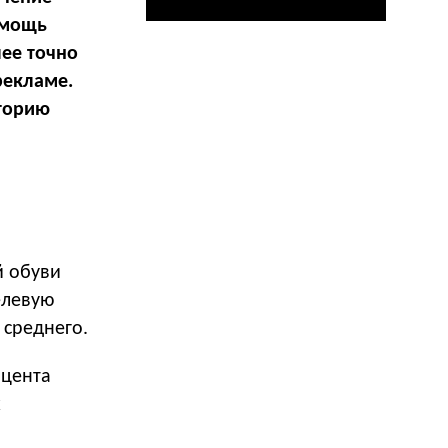
омощь
ее точно
рекламе.
иторию
й обуви
елевую
 среднего.
оцента
х