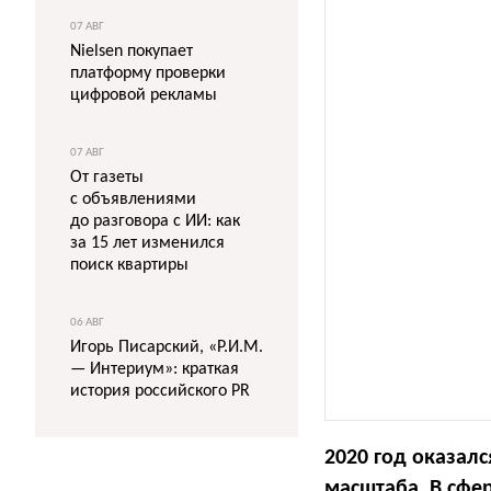
07 АВГ
Nielsen покупает
платформу проверки
цифровой рекламы
07 АВГ
От газеты
с объявлениями
до разговора с ИИ: как
за 15 лет изменился
поиск квартиры
06 АВГ
Игорь Писарский, «Р.И.М.
— Интериум»: краткая
история российского PR
2020 год оказал
масштаба. В сфе