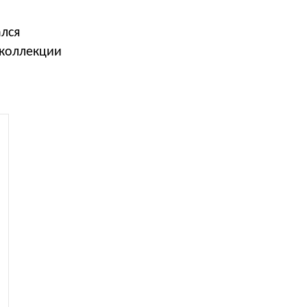
лся
 коллекции