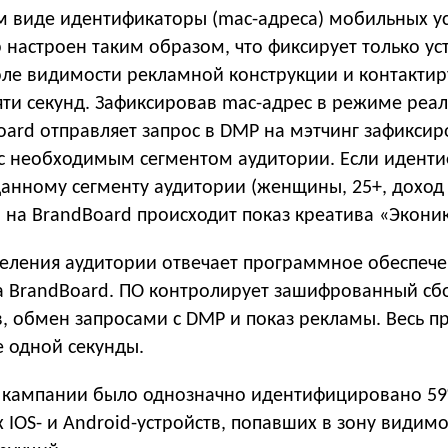
 виде идентификаторы (mac-адреса) мобильных у
 настроен таким образом, что фиксирует только ус
оле видимости рекламной конструкции и контакти
яти секунд. Зафиксировав mac-адрес в режиме реа
oard отправляет запрос в DMP на мэтчинг зафикси
с необходимым сегментом аудитории. Если идент
аданному сегменту аудитории (женщины, 25+, доход
 на BrandBoard происходит показ креатива «Эконик
еления аудитории отвечает программное обеспечен
а BrandBoard. ПО контролирует зашифрованный сб
, обмен запросами с DMP и показ рекламы. Весь п
 одной секунды.
 кампании было однозначно идентифицировано 5
х IOS- и Android-устройств, попавших в зону видим