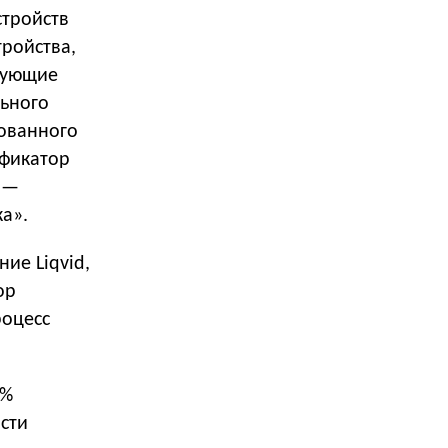
стройств
тройства,
рующие
льного
рованного
ификатор
 —
а».
ие Liqvid,
ор
роцесс
9%
ости