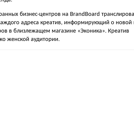
енда.
ранных бизнес-центров на BrandBoard транслирова
каждого адреса креатив, информирующий о новой
аров в близлежащем магазине «Эконика». Креатив
ько женской аудитории.