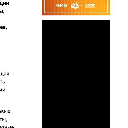
ации
ы,
ев,
ющая
ть
ми
овых
ты,
азные