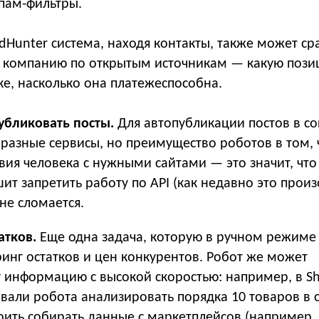
спам-фильтры.
dHunter система, находя контакты, также может ср
у компанию по открытым источникам — какую пози
е, насколько она платежеспособна.
убликовать посты.
Для автопубликации постов в с
 разные сервисы, но преимущество роботов в том, 
ия человека с нужными сайтами — это значит, что
шит запретить работу по API (как недавно это прои
 не сломается.
атков.
Еще одна задача, которую в ручном режиме
инг остатков и цен конкурентов. Робот же может
у информацию с высокой скоростью: например, в S
али робота анализировать порядка 10 товаров в с
оить собирать данные с маркетплейсов (например,