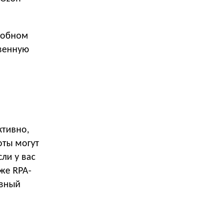
добном
твенную
ктивно,
оты могут
ли у вас
же RPA-
ивный