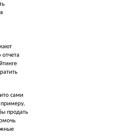
ть
я
имают
 отчета
йтинге
тратить
ито сами
 примеру,
бы продать
помочь
ужные