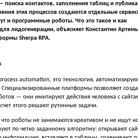
— поиска контактов, заполнения таблиц и публик
рения этих процессов создаются отдельные сервис
ут и программные роботы. Что это такое и как
 для лидогенерации, объясняет Константин Артемь
формы Sherpa RPA.
A
 process automation, это технология, автоматизиру
. Специализированные платформы позволяют созда
отов — они имитируют действия человека с сайта
 счет этого решают рутинные задачи.
 что роботы не занимаются креативом и не ищут н
вуют по четко заданному алгоритму: открывают сай
 информацию, вставляют в таблицы, сравнивают р