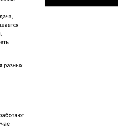
дача,
ешается
,
еть
я разных
 работают
учае