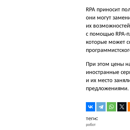
RPA приносит пол
они могут замени
их возможностей
с помощью RPA-пл
которые может со
программистског
При этом цены на
иностранные серв
и их место заня
предложениями.
робот