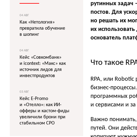
рутинных задач 
постов. Для уско
04 АВГ
но решать их мог
Как «Нетология»
превратила обучение
их использовать
в шопинг
основатель плат
04 АВГ
Кейс «Совкомбанк»
Что такое RP
и icontext: «Макс» как
источник лидов для
инвестпродуктов
RPA, или Robotic
бизнес-процессы
03 АВГ
программных роб
Кейс E-Promo
и сервисами и за
и «Отелло»: как ИИ-
офферы и кастом-фиды
увеличили брони при
Важно понимать,
стабильном CPO
путей. Они дейст
копируют нужную