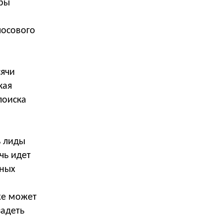
оры
лосового
сячи
кая
поиска
ь лиды
чь идет
ьных
же может
задеть