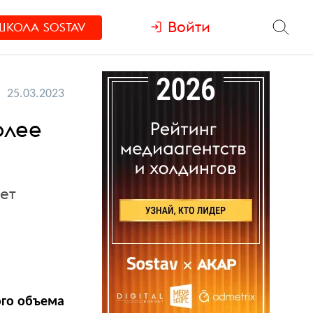
Войти
ШКОЛА
SOSTAV
25.03.2023
олее
ет
ого объема