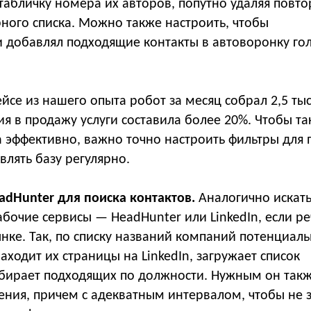
 табличку номера их авторов, попутно удаляя повт
рного списка. Можно также настроить, чтобы
и добавлял подходящие контакты в автоворонку го
йсе из нашего опыта робот за месяц собрал 2,5 ты
ия в продажу услуги составила более 20%. Чтобы та
 эффективно, важно точно настроить фильтры для 
влять базу регулярно.
adHunter для поиска контактов.
Аналогично искат
бочие сервисы — HeadHunter или LinkedIn, если ре
нке. Так, по списку названий компаний потенциал
аходит их страницы на LinkedIn, загружает список
тбирает подходящих по должности. Нужным он так
ения, причем с адекватным интервалом, чтобы не 