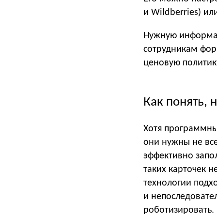
и Wildberries) и
Нужную информац
сотрудникам фор
ценовую политик
Как понять, 
Хотя программны
они нужны не вс
эффективно запол
таких карточек н
технологии подх
и непоследовате
роботизировать.