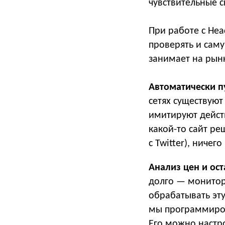
чувствительные 
При работе с Hea
проверять и сам
занимает на рынк
Автоматически п
сетях существуют
имитируют действ
какой-то сайт ре
с Twitter), ничего
Анализ цен и ост
долго — монитор
обрабатывать эт
мы программиров
Его можно настр