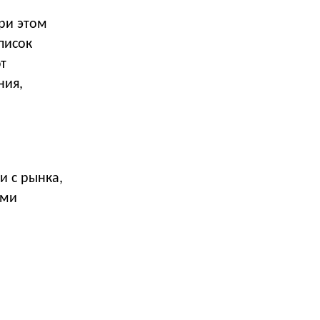
При этом
писок
т
ния,
и с рынка,
ыми