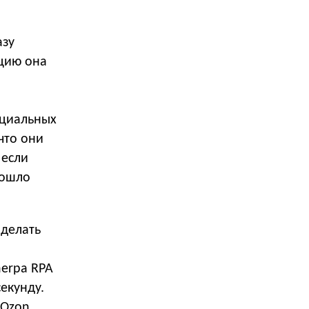
азу
цию она
оциальных
что они
 если
зошло
 делать
herpa RPA
екунду.
 Ozon