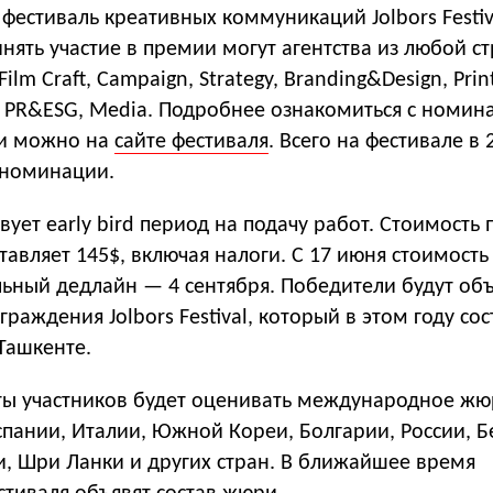
естиваль креативных коммуникаций Jolbors Festiv
нять участие в премии могут агентства из любой ст
 Film Craft, Campaign, Strategy, Branding&Design, Pri
al, PR&ESG, Media. Подробнее ознакомиться с номи
ии можно на
сайте фестиваля
. Всего на фестивале в 
 номинации.
вует early bird период на подачу работ. Стоимость 
ставляет 145$, включая налоги. С 17 июня стоимость
льный дедлайн — 4 сентября. Победители будут об
раждения Jolbors Festival, который в этом году сос
 Ташкенте.
оты участников будет оценивать международное ж
пании, Италии, Южной Кореи, Болгарии, России, Б
и, Шри Ланки и других стран. В ближайшее время