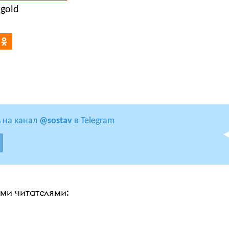
ngold
 на канал
@sostav
в Telegram
ими читателями: