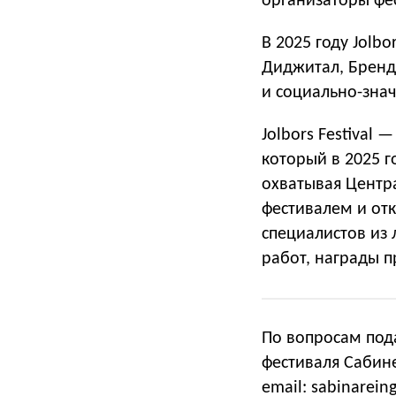
организаторы фе
В 2025 году Jolbo
Диджитал, Бренд
и социально-зна
Jolbors Festiva
который в 2025 г
охватывая Центр
фестивалем и отк
специалистов из 
работ, награды п
По вопросам под
фестиваля Cабин
email:
sabinarein