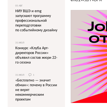
05 АВГ
НИУ ВШЭ и emg
запускают программу
профессиональной
переподготовки
по событийному дизайну
31 ИЮЛ
Конкурс «Клуба Арт-
директоров России»
объявил состав жюри 22-
го сезона
31 ИЮЛ
1
«Бесплатно — значит
обман»: почему в России
не верят
некоммерческим
проектам