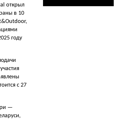
al открыл
раны в 10
nt&Outdoor,
нациями
2025 году
подачи
 участия
ъявлены
тоится с 27
юри —
еларуси,