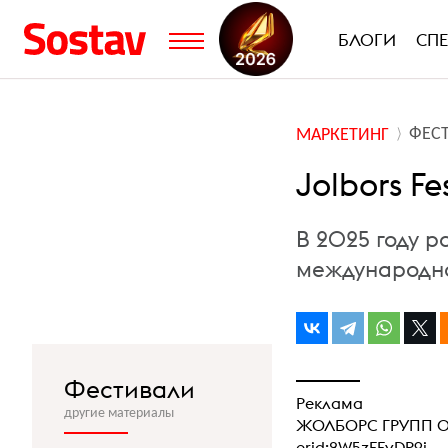
БЛОГИ
СП
ФЕС
МАРКЕТИНГ
Jolbors F
В 2025 году р
международн
Фестивали
Реклама
другие материалы
ЖОЛБОРС ГРУПП О
erid:2W5zFFvDP9i