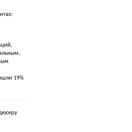
нтах:
аций,
нальным,
дным
вошли 19%
дюсеру