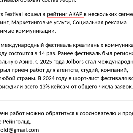
стиваля объявят состав жюри.
rs Festival вошел в
рейтинг АКАР
в нескольких сегме
инг, Маркетинговые услуги, Социальная реклама
чимые коммуникации.
l — международный фестиваль креативных коммуник
оду состоится в 14 раз. Ранее фестиваль был регио
альную Азию. С 2025 года Jolbors стал междунаро
рыл прием работ для агентств, студий, компаний,
любой страны. В 2024 году в шорт-лист фестиваля 
рисудили всего 13% кейсам от общего числа заявок.
ачи работ можно обратиться к сооснователю и про
е Рейнгольд.
gold@gmail.com