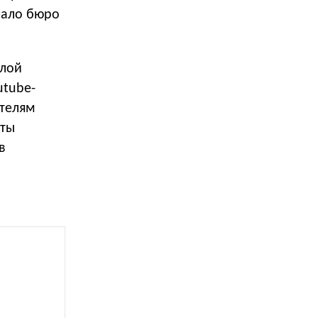
чало бюро
олой
utube-
ителям
яты
в