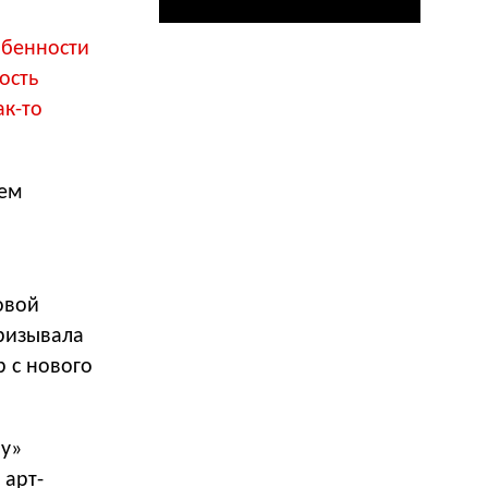
обенности
ость
ак-то
щем
овой
ризывала
 с нового
ру»
 арт-