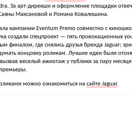
dra. За арт-дирекшн и оформление площадки отве
 Саяны Максановой и Романа Ковалишина.
чала кампании Eventum Premo совместно с киношк
ка создали спецпроект — пять провокационных yo
ым финалом, где снялись друзья бренда Jaguar; зр
умать концовку роликам. Лучшие идеи были отсн
вызвав веселый ажиотаж у публики за пару месяце
премьеры.
роликами можно ознакомиться на
сайте Jaguar
.