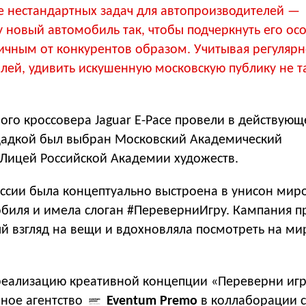
е нестандартных задач для автопроизводителей —
у новый автомобиль так, чтобы подчеркнуть его ос
личным от конкурентов образом. Учитывая регулярн
лей, удивить искушенную московскую публику не т
ого кроссовера Jaguar E-Pace провели в действую
адкой был выбран Московский Академический
Лицей Российской Академии художеств.
оссии была концептуально выстроена в унисон мир
биля и имела слоган #ПереверниИгру. Кампания п
й взгляд на вещи и вдохновляла посмотреть на мир
 реализацию креативной концепции «Переверни иг
вное агентство
Eventum Premo
в коллаборации с