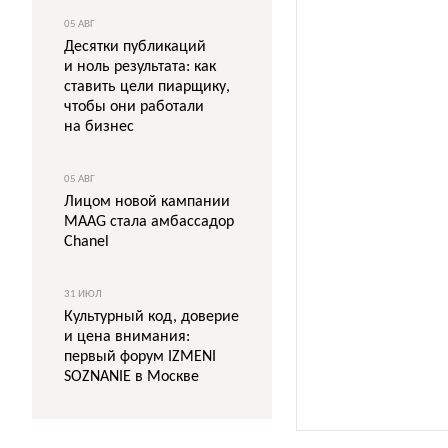
05 АВГ
Десятки публикаций
и ноль результата: как
ставить цели пиарщику,
чтобы они работали
на бизнес
05 АВГ
Лицом новой кампании
MAAG стала амбассадор
Chanel
31 ИЮЛ
Культурный код, доверие
и цена внимания:
первый форум IZMENI
SOZNANIE в Москве