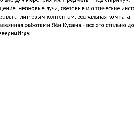
ально для мероприятия. Предметы «под старину»,
ение, неоновые лучи, световые и оптические инст
зоры с глитчевым контентом, зеркальная комната
авеянная работами Яёи Кусама - все это стильно д
еверниИгру.