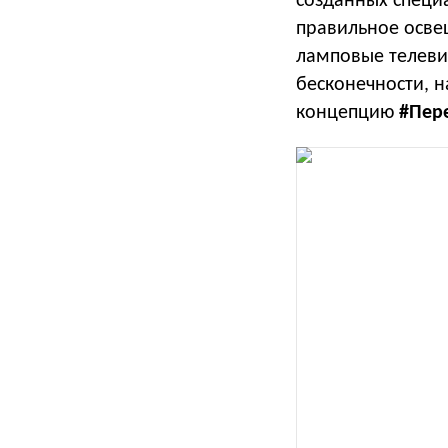
созданных специ
правильное освещ
ламповые телеви
бесконечности, н
концепцию
#Пер