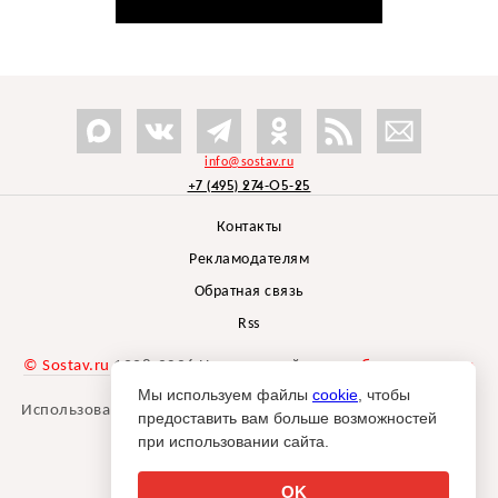
info@sostav.ru
+7 (495) 274-05-25
Контакты
Рекламодателям
Обратная связь
Rss
© Sostav.ru
1998-2026 Независимый проект
брендингового
агентства Depot
Мы используем файлы
cookie
, чтобы
Использование материалов Sostav.ru допустимо только при
предоставить вам больше возможностей
указании источника.
при использовании сайта.
Дизайн сайта -
Liqium
.
18+
OK