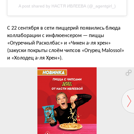
A post shared by НАСТЯ ИВЛЕЕВА (@_agentgirl_)
С 22 сентября в сети пиццерий появились блюда
коллаборации с инфлюенсером — пиццы
«Огуречный Расколбас» и «Чикен а-ля хрен»
(закуски покрыты слоём чипсов «Огурец Malossol»
и «Холодец а-ля Хрен»).