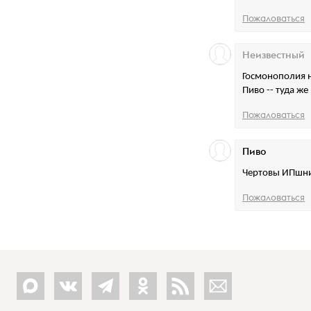
Пожаловаться
Неизвестный
Госмонополия 
Пиво -- туда же 
Пожаловаться
Пиво
Чертовы ИПшник
Пожаловаться