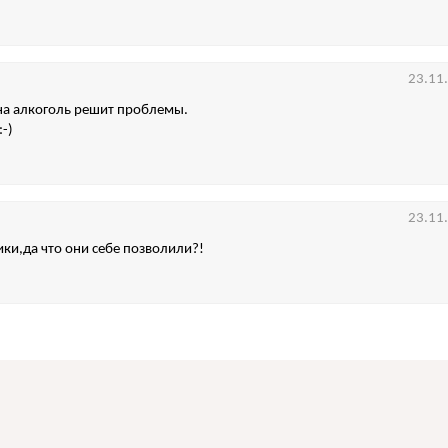
23.11
на алкоголь решит проблемы.
:-)
23.11
и,да что они себе позволили?!