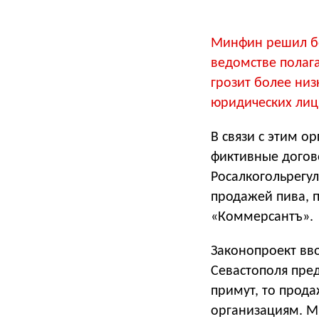
Минфин решил бо
ведомстве полаг
грозит более низ
юридических лиц
В связи с этим о
фиктивные догов
Росалкогольрегу
продажей пива, п
«Коммерсантъ».
Законопроект вво
Севастополя пред
примут, то прод
организациям. М