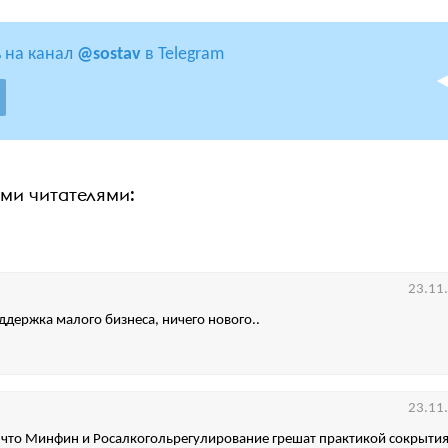
 на канал
@sostav
в Telegram
ими читателями:
23.11
держка малого бизнеса, ничего нового..
23.11
 что Минфин и Росалкогольрегулирование грешат практикой сокрытия