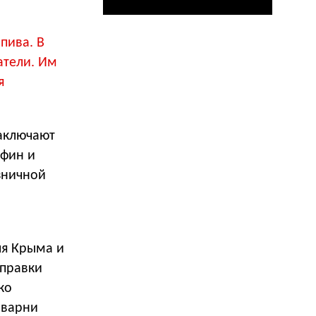
пива. В
атели. Им
я
заключают
нфин и
зничной
ля Крыма и
оправки
ко
оварни