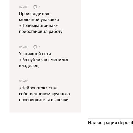
07 АВГ
1
Производитель
молочной упаковки
«Праймкартонпак»
приостановил работу
06 АВГ
1
У книжной сети
«Республика» сменился
владелец
05 АВГ
«Нейропоток» стал
собственником крупного
производителя выпечки
Иллюстрация deposi