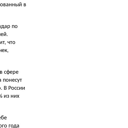
зованный в
удар по
ей.
т, что
чек,
в сфере
 понесут
. В России
% из них
ебе
ого года