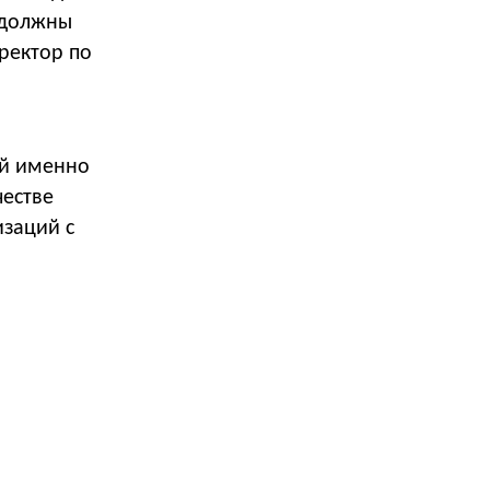
 должны
ректор по
ой именно
честве
изаций с