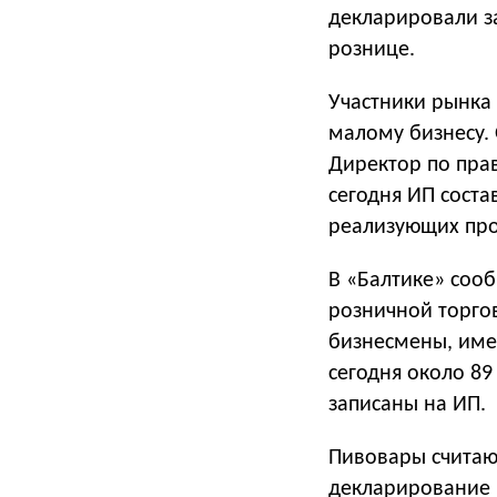
декларировали з
рознице.
Участники рынка
малому бизнесу.
Директор по пра
сегодня ИП соста
реализующих пр
В «Балтике» сооб
розничной торго
бизнесмены, име
сегодня около 89
записаны на ИП.
Пивовары считаю
декларирование п