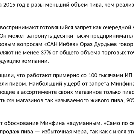
а 2015 год в разы меньший объем пива, чем реали
 воспринимают готовящийся запрет как очередной 
 Он может затронуть десятки тысяч предпринимател
вовым вопросам «САН Инбев» Ораз Дурдыев говори
вляют не менее 37% от общего объема торговых то
одукцию компании.
щили, что работают примерно со 100 тысячами ИП 
вли пивом. Наибольший ущерб от запрета Минфина
ющие в ассортименте своих магазинов только пиво
 тысяч магазинов так называемого живого пива, 90
т обоснование Минфина надуманным. «Само по с
родаж пива — избыточная мера, так как с июля эт