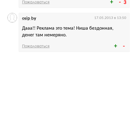
Пожаловаться
3
osip by
17.05.2013 в 13:50
Дааа!! Реклама это тема! Ниша бездонная,
денег там немеряно.
Пожаловаться