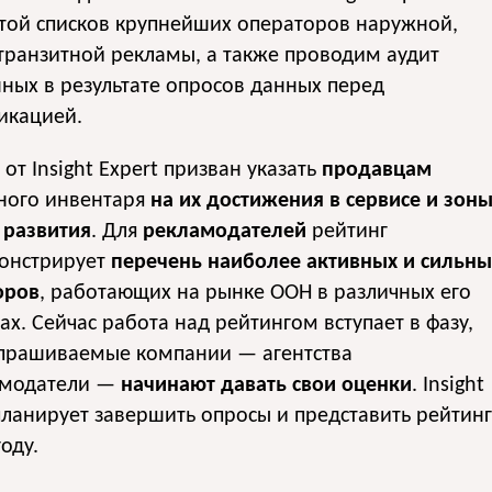
той списков крупнейших операторов наружной,
 транзитной рекламы, а также проводим аудит
ных в результате опросов данных перед
икацией.
 от Insight Expert призван указать
продавцам
ного инвентаря
на их достижения в сервисе и зон
 развития
. Для
рекламодателей
рейтинг
онстрирует
перечень наиболее активных и сильны
оров
, работающих на рынке ООН в различных его
ах. Сейчас работа над рейтингом вступает в фазу,
опрашиваемые компании — агентства
амодатели —
начинают давать свои оценки
. Insight
планирует завершить опросы и представить рейтинг
году.