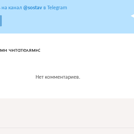
 на канал
@sostav
в Telegram
ими читателями:
Нет комментариев.