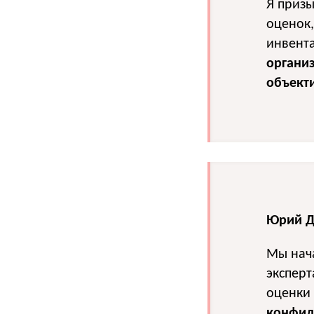
Я призы
оценок
инвента
органи
объекти
Юрий Де
Мы нач
экспер
оценки
конфид