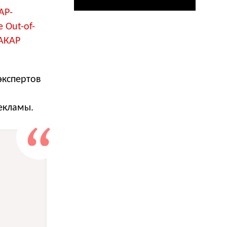
АР-
 Out-of-
АКАР
экспертов
екламы.